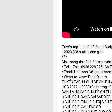
Tuyển tập 11 chủ đề ôn thi Vio
- 2023 (Có hướng dẫn giải)

***

Mọi thông tin cần hỗ trợ tư vấn h
• Tel – Zalo: 0948.228.325 (Cô 
• Email: HoctoanIQ@gmail.com 

• Website: www.ToanIQ.com 

TUYỂN TẬP 11 CHỦ ĐỀ ÔN THI
HỌC 2022 – 2023 (Có hướng dẫn 
DANH MỤC CÁC CHỦ ĐỀ ÔN THI

 CHỦ ĐỀ 1: DẠNG BÀI SẮP XẾP
 CHỦ ĐỀ 2: TÍNH GIÁ TRỊ BIỂU 
 CHỦ ĐỀ 3: CẤU TẠO SỐ
