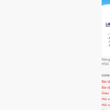
Nâng 
HSG 
DANH
Bài t
Bài t
Giáo
Hỏi v
Hỏi v