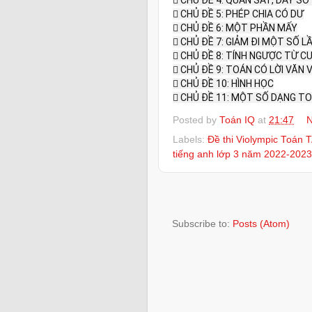
 CHỦ ĐỀ 4: QUAN SÁT, DÃY SỐ
 CHỦ ĐỀ 5: PHÉP CHIA CÓ DƯ

 CHỦ ĐỀ 6: MỘT PHẦN MẤY

 CHỦ ĐỀ 7: GIẢM ĐI MỘT SỐ L
 CHỦ ĐỀ 8: TÍNH NGƯỢC TỪ CU
 CHỦ ĐỀ 9: TOÁN CÓ LỜI VĂN V
 CHỦ ĐỀ 10: HÌNH HỌC

 CHỦ ĐỀ 11: MỘT SỐ DẠNG T
Posted by
Toán IQ
at
21:47
N
Labels:
Đề thi Violympic Toán 
tiếng anh lớp 3 năm 2022-2023
Subscribe to:
Posts (Atom)