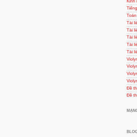
Kinh
Tiếng
Toán
Tài l
Tài l
Tài l
Tài l
Tài l
Violy
Violy
Violy
Violy
Đề th
Đề th
MẠNG
BLOG