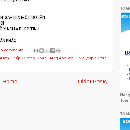
 THEO QUY LUẬT

TOÁN
ẦN, GẤP LÊN MỘT SỐ LẦN

ỐI

Ề Ý NGHĨA PHÉP TÍNH

OÁN KHÁC
o comments:
TA lớp 3 cấp Trường
,
Toán Tiếng Anh lớp 3
,
Violympic Toán
Home
Older Posts
Nâng 
Toán
TOÁN