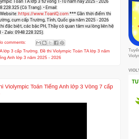
iolympic Toán TA lớp 3 từ vòng 1-10 năm nay 2025 - 2026
948.228.325 (Cô Trang). • Email:
Website:
https://www.ToanIQ.com
*** Gần thời điểm thi
rường, cụm cấp Trường, Tỉnh, Quốc gia năm 2025 - 2026
hi đặc biệt, các bậc PH, Thầy cô quan tâm vui lòng liên hệ
 - Zalo: 0948.228.325).
o comments:
Tuyể
TA lớp 3 cấp Trường
,
Đề thi Violympic Toán TA lớp 3 năm
Violy
iếng Anh lớp 3 năm 2025 - 2026
VIOL
hi Violympic Toán Tiếng Anh lớp 3 Vòng 7 cấp
3