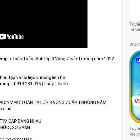
Tuyể
thi V
VIOL
lympic Toán Tiếng Anh lớp 3 Vòng 7 cấp Trường năm 2022 
ọc tập và tài liệu vui lòng liên hệ:

Trang) - 0919.281.916 (Thầy Thích)

 VIOLYMPIC TOÁN TA LỚP 3 VÒNG 7 CẤP TRƯỜNG NĂM 
giải)

, TÌM CẶP BẰNG NHAU

THỨC , SO SÁNH

Tuyển
Violy