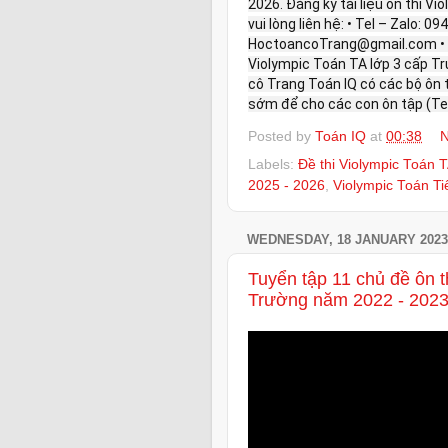
2026. Đăng ký tài liệu ôn thi V
vui lòng liên hệ: • Tel – Zalo: 0
HoctoancoTrang@gmail.com • 
Violympic Toán TA lớp 3 cấp T
cô Trang Toán IQ có các bộ ôn t
sớm để cho các con ôn tập (Tel
Posted by
Toán IQ
at
00:38
N
Labels:
Đề thi Violympic Toán 
2025 - 2026
,
Violympic Toán T
WEDNESDAY, 18 JANUARY 2023
Tuyển tập 11 chủ đề ôn t
Trường năm 2022 - 202