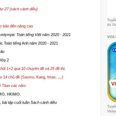
tư 27 (sách cánh diều)
Tuyể
thi V
ơ bản đến nâng cao
 violympic Toán tiếng Việt năm 2020 - 2021
VIOL
pic Toán tiếng Anh năm 2020 - 2021
câu
 lớp 2
hối 1+2 qua 10 chuyên đề và 25 đề thi
.
o 14 chủ đề (Sasmo, Kang, Imas, ....)
ề Titan các năm
TIMO, HKIMO.
ợ, bài tập cuối tuần Sách cánh diều
Tuyển
Violy