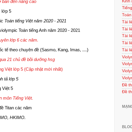
Kinh
ơ bản đến nâng cao
Tiếng
 lớp 5
Toán
ic Toán tiếng Việt năm 2020 - 2021
Tài l
Tài l
 violympic Toán tiếng Anh năm 2020 - 2021
Tài l
huyên lớp 6 các năm.
Tài l
ốc tế theo chuyên đề (Sasmo, Kang, Imas, ....)
Tài l
Violy
 qua 21 chủ đề bồi dưỡng hsg
Violy
g Việt lớp 5 (Cập nhật mới nhất)
Violy
Violy
h tả lớp 5
Đề th
 Việt 5
Đề th
n môn Tiếng Việt.
MẠNG
đề Titan các năm
 TIMO, HKIMO.
BLOG