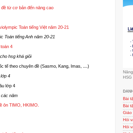
 đề từ cơ bản đến nâng cao
violympic Toán tiếng Việt năm 20-21
pic Toán tiếng Anh năm 20-21
toán 4
 cho hsg khá giỏi
ốc tế theo chuyên đề (Sasmo, Kang, Imas, ....)
Nâng 
 lớp 4
HSG 
câu lớp 4
DANH
n các năm
Bài t
đề ôn TIMO, HKIMO.
Bài t
Giáo
Hỏi v
Hỏi v