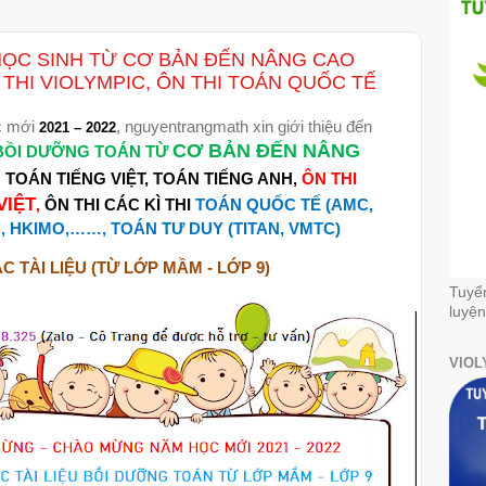
 HỌC SINH TỪ CƠ BẢN ĐẾN NÂNG CAO
THI VIOLYMPIC, ÔN THI TOÁN QUỐC TẾ
c mới
, nguyentrangmath xin giới thiệu đến
2021 – 2022
CƠ BẢN ĐẾN NÂNG
BỒI DƯỠNG TOÁN TỪ
TOÁN TIẾNG VIỆT, TOÁN TIẾNG ANH,
ÔN THI
VIỆT
,
ÔN THI CÁC KÌ THI
TOÁN QUỐC TẾ (AMC,
 HKIMO,……, TOÁN TƯ DUY (TITAN, VMTC)
 TÀI LIỆU (TỪ LỚP MẦM - LỚP 9)
Tuyể
luyện
VIOL