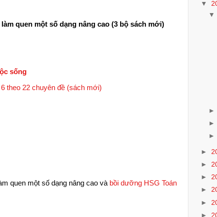
▼
2
à làm quen một số dạng nâng cao (3 bộ sách mới)
uộc sống
6 theo 22 chuyên đề (sách mới)
►
2
►
2
►
2
 làm quen một số dạng nâng cao và
bồi dưỡng HSG Toán
►
2
►
2
►
2