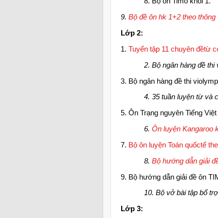
8. Bộ ôn Timo khối 1.
9.
Bộ đề ôn hk 1+2 theo thông 
Lớp 2:
1.
Tuyển tập 11 chuyên đềtừ c
2. Bộ ngân hàng đề thi
3. Bộ ngân hàng đề thi violym
4. 35 tuần luyện từ và 
5. Ôn Trạng nguyên Tiếng Việt
6.
Ôn luyện Kangaroo k
7.
Bộ ôn luyện Toán quốctế the
8.
Bộ hướng dẫn giải đ
9. Bộ hướng dẫn giải đề ôn 
10. Bộ vở bài tập bổ tr
Lớp 3: