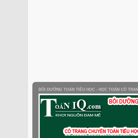
BỒI DƯỠNG TOÁN TIỂU HỌC - HỌC TOÁN CÔ TRA