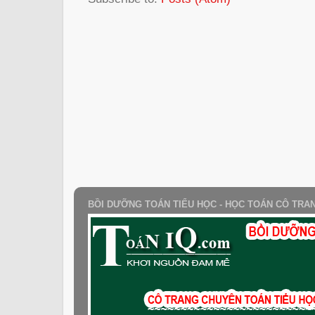
BỒI DƯỠNG TOÁN TIỂU HỌC - HỌC TOÁN CÔ TRA