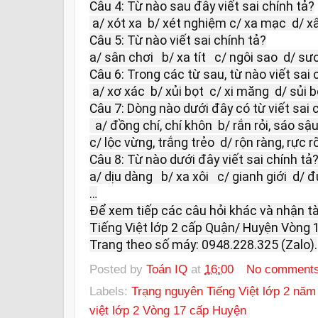
Câu 4: Từ nào sau đây viết sai chính tả?

 a/ xót xa  b/ xét nghiệm c/ xa mạc  d/ xây dựng

Câu 5: Từ nào viết sai chính tả?

a/ sân chơi   b/ xa tít   c/ ngôi sao  d/ s
Câu 6: Trong các từ sau, từ nào viết sai c
 a/ xơ xác  b/ xủi bọt  c/ xi măng  d/ sủi bọt

Câu 7: Dòng nào dưới đây có từ viết sai c
  a/ đồng chí, chí khôn  b/ rắn rỏi, sáo sậu

c/ lộc vừng, trắng trẻo  d/ rộn ràng, rực rỡ
Câu 8: Từ nào dưới đây viết sai chính tả?
a/ dịu dàng   b/ xa xôi   c/ gianh giới  d/ 
…

Để xem tiếp các câu hỏi khác và nhận tài
Tiếng Việt lớp 2 cấp Quận/ Huyện Vòng 17 
Trang theo số máy: 0948.228.325 (Zalo).
Posted by
Toán IQ
at
16:00
No comment
Labels:
Trạng nguyên Tiếng Việt lớp 2 năm
việt lớp 2 Vòng 17 cấp Huyện