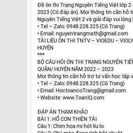
Đề ôn thi Trạng Nguyên Tiếng Việt lớp 
2023 (Có đáp án). Mọi thông tin cần hỗ tr
Nguyên Tiếng Việt 2 và giải đáp vui lòng l
• Tel – Zalo: 0948.228.325 (Cô Trang)

• Email: nguyentrangmath@gmail.com

TÀI LIỆU ÔN THI TNTV – VIOEDU – VIOL
HUYỆN

***

BỘ CÂU HỎI ÔN THI TRẠNG NGUYÊN TIẾN
QUẬN/ HUYỆN NĂM 2022 – 2023

Mọi thông tin cần hỗ trợ tư vấn học tập và 
• Tel – Zalo: 0948.228.325 (Cô Trang)

• Email: HoctoancoTrang@gmail.com 

• Website: www.ToanIQ.com 

ĐÁP ÁN THAM KHẢO

BÀI 1: HỔ CON THIÊN TÀI

Câu 1: Chim họa mi hót líu lo.
