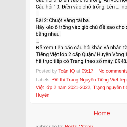
Câu hỏi 10: Điền vào chỗ trống: Lên .....non
…

Bài 2: Chuột vàng tài ba.

Hãy kéo ô trống vào giỏ chủ đề sao cho
bằng nhau.

…

Để xem tiếp các câu hỏi khác và nhận tài
Tiếng Việt lớp 2 cấp Quận/ Huyện Vòng 1
hệ trực tiếp cô Trang theo số máy: 0948.
Posted by
Toán IQ
at
09:17
No comment
Labels:
Đề thi Trạng Nguyên Tiếng Việt lớp
Việt lớp 2 năm 2021-2022
,
Trạng nguyên ti
Huyện
Home
Subscribe to:
Posts (Atom)