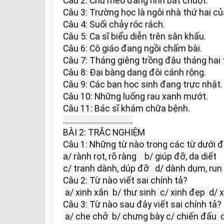
Câu 2: Chú mèo đang rình bắt chuột.

Câu 3: Trường học là ngôi nhà thứ hai củ
Câu 4: Suối chảy róc rách.

Câu 5: Ca sĩ biểu diễn trên sân khấu.

Câu 6: Cô giáo đang ngồi chấm bài.

Câu 7: Tháng giêng trồng đậu tháng hai t
Câu 8: Đại bàng dang đôi cánh rộng.

Câu 9: Các bạn học sinh đang trực nhật.

Câu 10: Những luống rau xanh mướt.

Câu 11: Bác sĩ khám chữa bệnh.

...................................

BÀI 2: TRẮC NGHIỆM

Câu 1: Những từ nào trong các từ dưới đây
a/ rành rọt, rõ ràng    b/ giúp đỡ, da diết

c/ tranh dành, dúp đỡ   d/ dành dụm, run 
Câu 2: Từ nào viết sai chính tả?

 a/ xinh xắn  b/ thư sinh  c/ xinh đẹp  d/ xinh sôi

Câu 3: Từ nào sau đây viết sai chính tả?

 a/ che chở  b/ chưng bày c/ chiến đấu  d/ chấp hành
