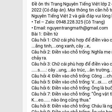
Đề ôn thi Trạng Nguyên Tiếng Việt lớp 
2022 (Có đáp án). Mọi thông tin cần hỗ tr
Nguyên Tiếng Việt 2 và giải đáp vui lòng l
• Tel – Zalo: 0948.228.325 (Cô Trang)

• Email: nguyentrangmath@gmail.com

Bài 1: Điền từ

Câu hỏi 1: Chữ cái phù hợp để điền vào các từ
….ắng tinh, …ong xanh, cây …e,.

Câu hỏi 2: Điền vào chỗ trống: Nghĩa mẹ nh
chảy ra.

Câu hỏi 3: Chữ cái phù hợp để điền vào c
......s......: cây …ung, …áo trúc, …ân trường, 
Câu hỏi 4: Điền vào chỗ trống: Công ....cha.
Câu hỏi 5: Điền vào chỗ trống: V....oi...... 
Câu hỏi 6: Điền vào chỗ trống: Ông là buổi trờ
Câu hỏi 7: Điền vào chỗ trống: “Ông vật th
K....eo....... nào ông cũng thua.”

Câu hỏi 8: Điền vào chỗ trống: Cháu là ngày 
Câu hỏi 9: Điền vào chỗ trống: Ăn vóc học ....