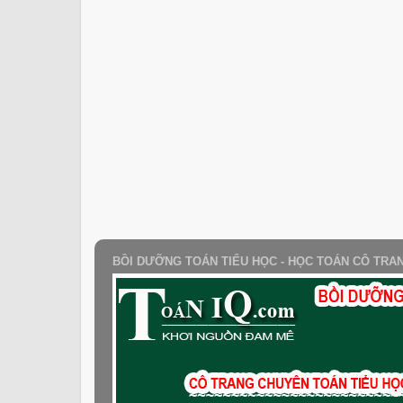
BỒI DƯỠNG TOÁN TIỂU HỌC - HỌC TOÁN CÔ TRA