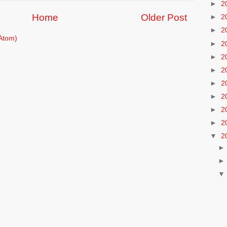
►
2
Home
Older Post
►
2
►
2
Atom)
►
2
►
2
►
2
►
2
►
2
►
2
►
2
▼
2