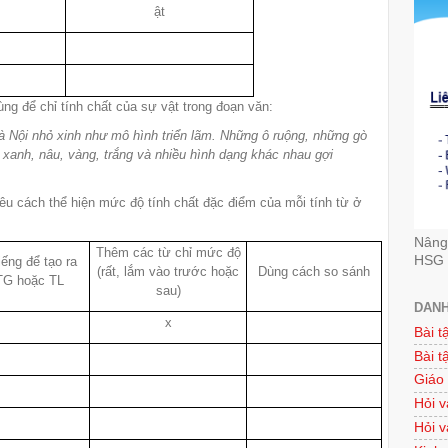
ật
g để chỉ tính chất của sự vật trong đoạn văn:
Hà Nội nhỏ xinh như mô hình triển lãm. Những ô ruộng, những gò
xanh, nâu, vàng, trắng và nhiều hình dạng khác nhau gợi
êu cách thể hiện mức độ tính chất đặc điểm của mỗi tính từ ở
Nâng 
Thêm các từ chỉ mức độ
HSG 
ếng để tạo ra
(rất, lắm vào trước hoặc
Dùng cách so sánh
TG hoặc TL
sau)
DANH
x
Bài t
Bài t
Giáo
Hỏi v
Hỏi v