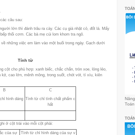
TOÁN
.
 các câu sau:
gười lớn thì đánh trâu ra cày. Các cụ già nhặt cỏ, đốt lá. Mấy
c bếp thổi cơm. Các bà mẹ cúi lom khom tra ngô.
ể về những việc em làm vào một buổi trong ngày. Gạch dưới
Tính từ
ng cột cho phù hợp: xanh biếc, chắc chắn, tròn xoe, lỏng lẻo,
ịt, cao lớn, mênh mông, trong suốt, chót vót, tí xíu, kiên
B
C
Nâng 
chỉ hình dáng
Tính từ chỉ tính chất phẩm c
Toán
hất
TOÁN
hi ở cột trái vào mỗi cột phải:
sắc của sự
Tính từ chỉ hình dáng của sự v