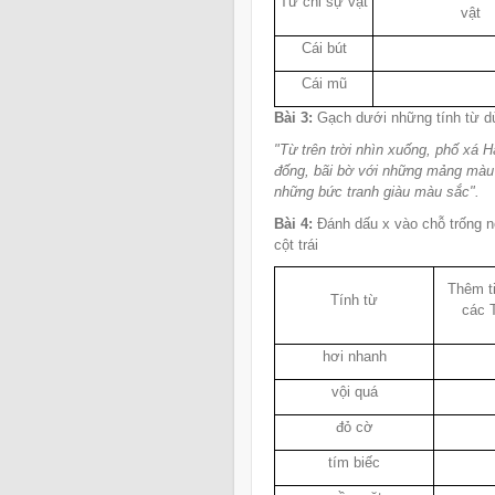
Từ chỉ sự vật
vật
Cái bút
Cái mũ
Bài 3:
Gạch dưới những tính từ dùn
"Từ trên trời nhìn xuống, phố xá 
đống, bãi bờ với những mảng màu 
những bức tranh giàu màu sắc".
Bài 4:
Đánh dấu x vào chỗ trống n
cột trái
Thêm ti
Tính từ
các 
hơi nhanh
vội quá
đỏ cờ
tím biếc