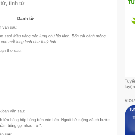
từ, tính từ
Danh từ
n văn sau:
 sao! Màu vàng trên lưng chú lấp lánh. Bốn cái cánh mỏng
 con mắt long lanh như thuỷ tinh.
oạn thơ sau:
Tuyể
luyện
VIOL
 đoạn văn sau:
nh lửa hồng bập bùng trên các bếp. Ngoài bờ ruộng đã có bước
rầm tiếng gọi nhau í ới".
ăn sau: