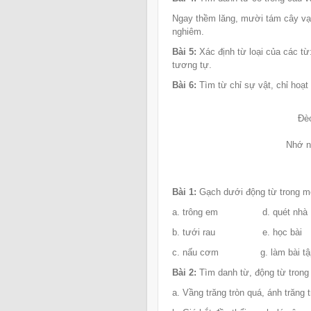
Ngay thềm lăng, mười tám cây vạ
nghiêm.
Bài 5:
Xác định từ loại của các từ
tương tự.
Bài 6:
Tìm từ chỉ sự vật, chỉ hoạt
Đèo
Nhớ n
Bài 1:
Gạch dưới động từ trong m
a. trông em d. quét
b. tưới rau e. học 
c. nấu cơm g. làm bài tậ
Bài 2:
Tìm danh từ, động từ trong
a. Vầng trăng tròn quá, ánh trăng 