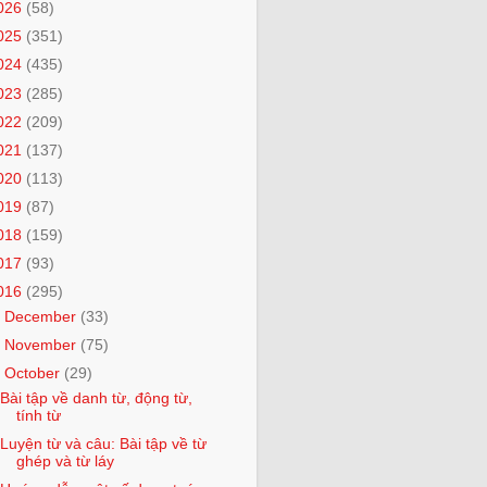
026
(58)
025
(351)
024
(435)
023
(285)
022
(209)
021
(137)
020
(113)
019
(87)
018
(159)
017
(93)
016
(295)
►
December
(33)
►
November
(75)
▼
October
(29)
Bài tập về danh từ, động từ,
tính từ
Luyện từ và câu: Bài tập về từ
ghép và từ láy