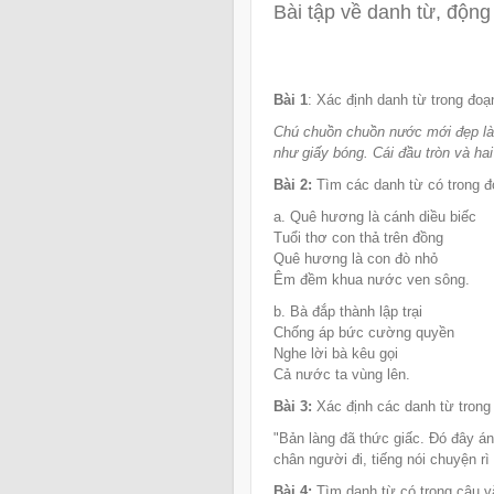
Bài tập về danh từ, động 
Bài 1
: Xác định danh từ trong đoạ
Chú chuồn chuồn nước mới đẹp làm
như giấy bóng. Cái đầu tròn và hai
Bài 2:
Tìm các danh từ có trong đ
a. Quê hương là cánh diều biếc
Tuổi thơ con thả trên đồng
Quê hương là con đò nhỏ
Êm đềm khua nước ven sông.
b. Bà đắp thành lập trại
Chống áp bức cường quyền
Nghe lời bà kêu gọi
Cả nước ta vùng lên.
Bài 3:
Xác định các danh từ trong
"Bản làng đã thức giấc. Đó đây á
chân người đi, tiếng nói chuyện rì 
Bài 4:
Tìm danh từ có trong câu v