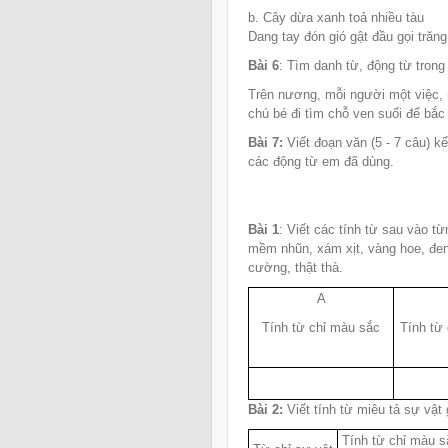
b. Cây dừa xanh toả nhiều tàu
Dang tay đón gió gật đầu gọi trăng
Bài 6
: Tìm danh từ, động từ trong
Trên nương, mỗi người một việc, n
chú bé đi tìm chỗ ven suối để bắ
Bài 7:
Viết đoạn văn (5 - 7 câu) k
các động từ em đã dùng.
Bài 1
: Viết các tính từ sau vào từ
mềm nhũn, xám xịt, vàng hoe, đen k
cường, thật thà.
A
Tính từ chỉ màu sắc
Tính từ 
Bài 2:
Viết tính từ miêu tả sự vật g
Tính từ chỉ màu 