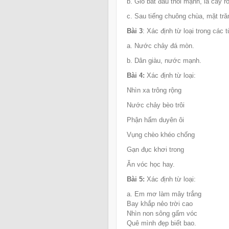
b. Gió bắt đầu thổi mạnh, lá cây 
c. Sau tiếng chuông chùa, mặt tră
Bài 3
: Xác định từ loại trong các 
a. Nước chảy đá mòn.
b. Dân giàu, nước mạnh.
Bài 4:
Xác định từ loại:
Nhìn xa trông rộng
Nước chảy bèo trôi
Phận hẩm duyên ôi
Vụng chèo khéo chống
Gạn đục khơi trong
Ăn vóc học hay.
Bài 5:
Xác định từ loại:
a. Em mơ làm mây trắng
Bay khắp nẻo trời cao
Nhìn non sông gấm vóc
Quê mình đẹp biết bao.