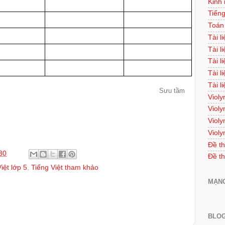
Kinh
Tiếng
Toán
Tài l
Tài l
Tài l
Tài l
Tài l
Sưu tầm
Violy
Violy
Violy
Violy
Đề th
30
Đề th
iệt lớp 5
,
Tiếng Việt tham khảo
MẠNG
BLOG