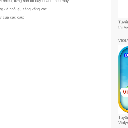
rơi nhiều, từng đàn cò bay nhanh theo mây.
ng đã nhỏ lại, sáng vằng vạc.
từ của các câu:
Tuyể
thi V
VIOL
Tuyển
Violy