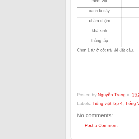
mềm vặt
xanh lá cây
chầm chậm
khá xinh
thẳng tắp
Chọn 1 từ ở cột trái để đặt câu.
Posted by
Nguyễn Trang
at
19:
Labels:
Tiếng việt lớp 4
,
Tiếng V
No comments:
Post a Comment