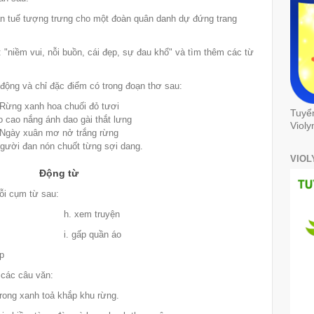
n tuế tượng trưng cho một đoàn quân danh dự đứng trang
: "niềm vui, nỗi buồn, cái đẹp, sự đau khổ" và tìm thêm các từ
 động và chỉ đặc điểm có trong đoạn thơ sau:
Rừng xanh hoa chuối đỏ tươi
Tuyể
 cao nắng ánh dao gài thắt lưng
Violy
Ngày xuân mơ nở trắng rừng
gười đan nón chuốt từng sợi dang.
VIOL
Động từ
ỗi cụm từ sau:
 nhà h. xem truyện
bài i. gấp quần áo
p
 các câu văn:
trong xanh toả khắp khu rừng.