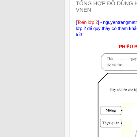
TỔNG HỢP ĐỒ DÙNG H
VNEN
[
Toán lớp 2
] - nguyentrangmat
lớp 2 để quý thầy cô tham khảo
tốt!
PHIẾU 