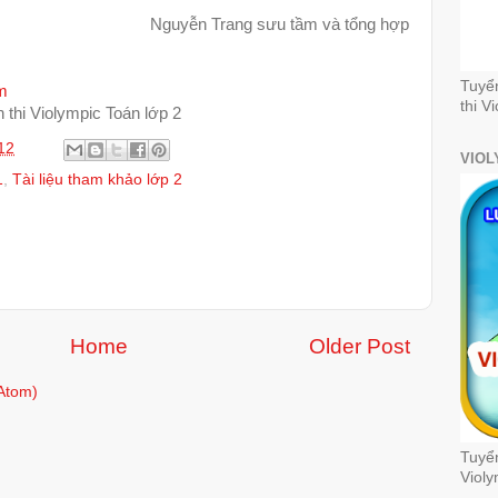
Nguyễn Trang sưu tầm và tổng hợp
Tuyể
ăm
thi V
 thi Violympic Toán lớp 2
12
VIOL
1
,
Tài liệu tham khảo lớp 2
Home
Older Post
Atom)
Tuyển
Violy