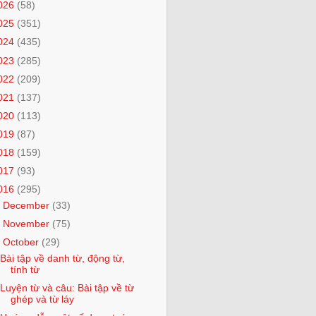
026
(58)
025
(351)
024
(435)
023
(285)
022
(209)
021
(137)
020
(113)
019
(87)
018
(159)
017
(93)
016
(295)
►
December
(33)
►
November
(75)
▼
October
(29)
Bài tập về danh từ, động từ,
tính từ
Luyện từ và câu: Bài tập về từ
ghép và từ láy