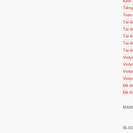
Kinh
Tiếng
Toán
Tài l
Tài l
Tài l
Tài l
Tài l
Violy
Violy
Violy
Violy
Đề th
Đề th
MẠNG
BLOG