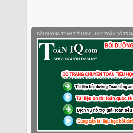
BỒI DƯỠNG TOÁN TIỂU HỌC - HỌC TOÁN CÔ TRA