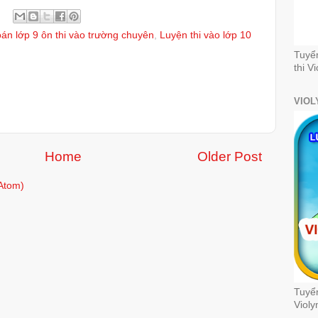
n lớp 9 ôn thi vào trường chuyên
,
Luyện thi vào lớp 10
Tuyể
thi V
VIOL
Home
Older Post
Atom)
Tuyển
Violy