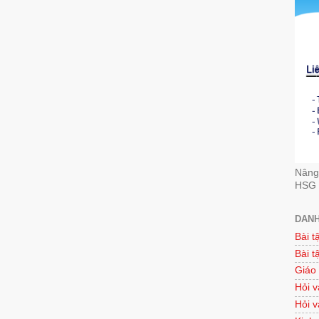
Nâng 
HSG 
DANH
Bài t
Bài t
Giáo
Hỏi v
Hỏi v