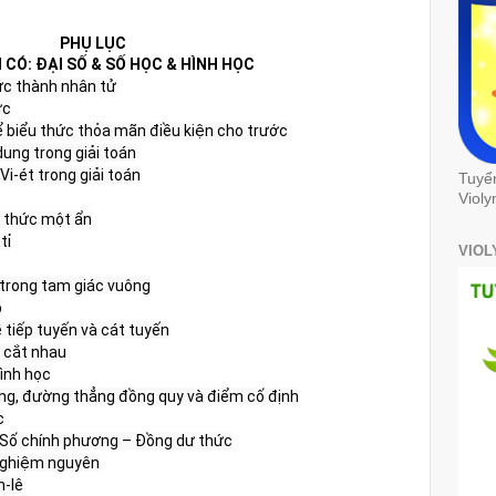
PHỤ LỤC
CÓ: ĐẠI SỐ & SỐ HỌC & HÌNH HỌC
ức thành nhân tử

c

ể biểu thức thỏa mãn điều kiện cho trước

ung trong giải toán

i-ét trong giải toán

Tuyể
Violy
 thức một ẩn

ỉ

VIOL
trong tam giác vuông



 tiếp tuyến và cát tuyến

 cắt nhau

ình học

ng, đường thẳng đồng quy và điểm cố định



 Số chính phương – Đồng dư thức

nghiệm nguyên

h-lê