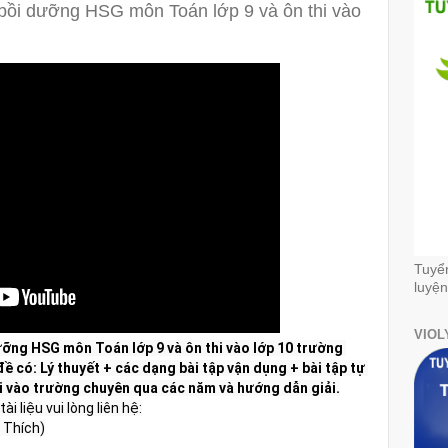
bồi dưỡng HSG môn Toán lớp 9 và ôn thi vào
Tuyể
luyện
VIOL
ỡng HSG môn Toán lớp 9 và ôn thi vào lớp 10 trường 
 có: Lý thuyết + các dạng bài tập vận dụng + bài tập tự 
hi vào trường chuyên qua các năm và hướng dẫn giải.
i liệu vui lòng liên hệ:

 Thích)
