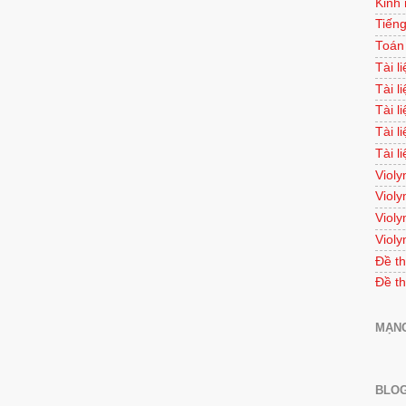
Kinh
Tiếng
Toán
Tài l
Tài l
Tài l
Tài l
Tài l
Violy
Violy
Violy
Violy
Đề th
Đề th
MẠNG
BLOG