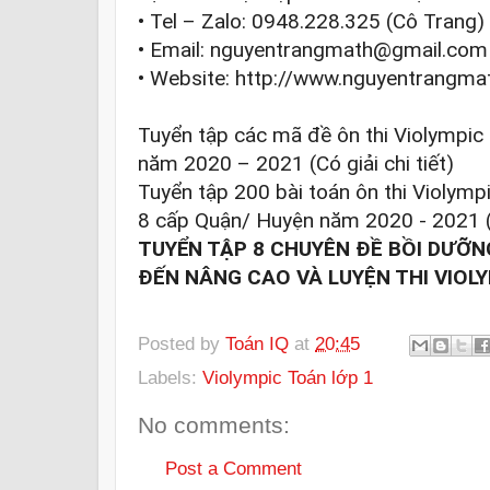
• Tel – Zalo: 0948.228.325 (Cô Trang)

• Email: nguyentrangmath@gmail.com

• Website: 
http://www.nguyentrangma
Tuyển tập các mã đề ôn thi Violympic
năm 2020 – 2021 (Có giải chi tiết)

Tuyển tập 200 bài toán ôn thi Violympi
TUYỂN TẬP 8 CHUYÊN ĐỀ BỒI DƯỠN
ĐẾN NÂNG CAO VÀ LUYỆN THI VIOLY
Posted by
Toán IQ
at
20:45
Labels:
Violympic Toán lớp 1
No comments:
Post a Comment