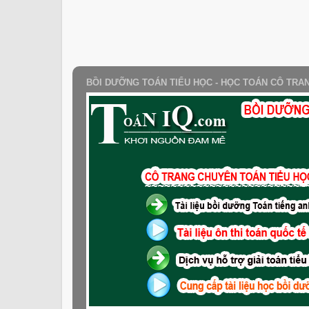
BỒI DƯỠNG TOÁN TIỂU HỌC - HỌC TOÁN CÔ TRA