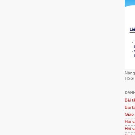
Nâng 
HSG 
DANH
Bài t
Bài t
Giáo
Hỏi v
Hỏi v