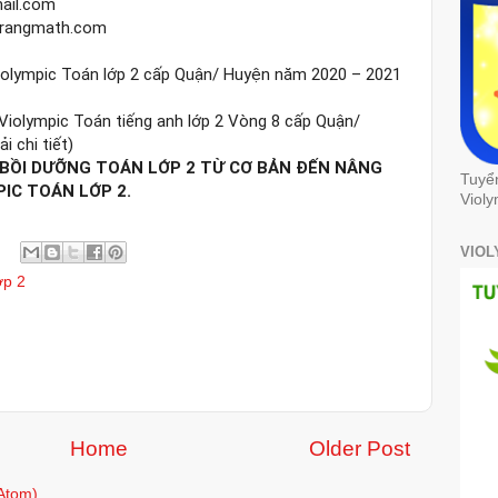
il.com

trangmath.com
iolympic Toán lớp 2 cấp Quận/ Huyện năm 2020 – 2021 
 Violympic Toán tiếng anh lớp 2 Vòng 8 cấp Quận/ 
BỒI DƯỠNG TOÁN LỚP 2 TỪ CƠ BẢN ĐẾN NÂNG 
Tuyể
PIC TOÁN LỚP 2.
Violy
VIOL
ớp 2
Home
Older Post
Atom)