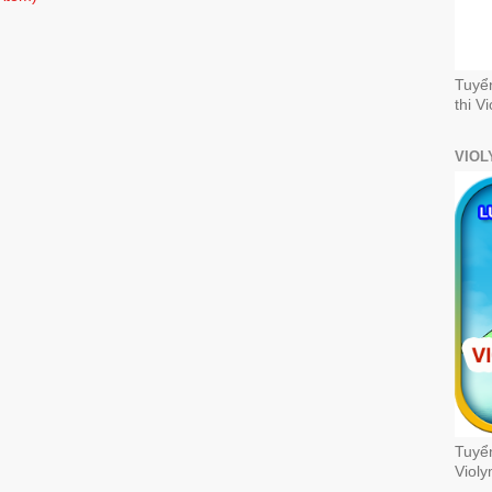
Tuyể
thi V
VIOL
Tuyển
Violy