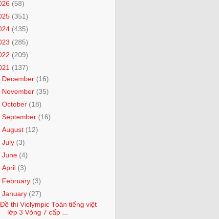
026
(58)
025
(351)
024
(435)
023
(285)
022
(209)
021
(137)
►
December
(16)
►
November
(35)
►
October
(18)
►
September
(16)
►
August
(12)
►
July
(3)
►
June
(4)
►
April
(3)
►
February
(3)
▼
January
(27)
Đề thi Violympic Toán tiếng việt
lớp 3 Vòng 7 cấp ...