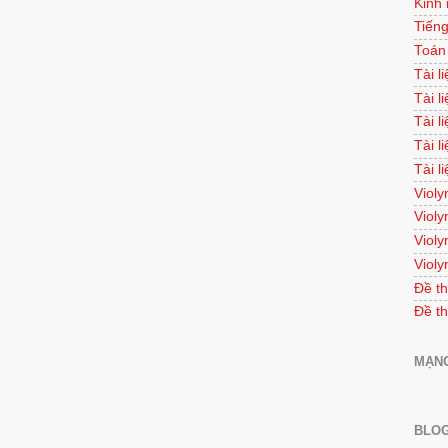
Kinh
Tiếng
Toán
Tài l
Tài l
Tài l
Tài l
Tài l
Violy
Violy
Violy
Violy
Đề th
Đề th
MẠNG
BLOG