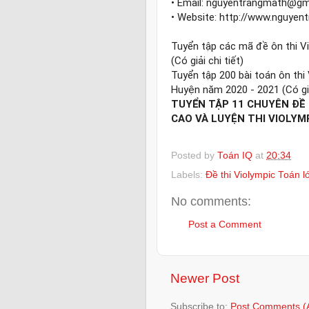
• Email: nguyentrangmath@gma
• Website: 
http://www.nguyen
Tuyển tập các mã đề ôn thi V
(Có giải chi tiết)

Tuyển tập 200 bài toán ôn thi
TUYỂN TẬP 11 CHUYÊN ĐỀ 
CAO VÀ LUYỆN THI VIOLYM
Posted by
Toán IQ
at
20:34
Labels:
Đề thi Violympic Toán l
No comments:
Post a Comment
Newer Post
Subscribe to:
Post Comments (