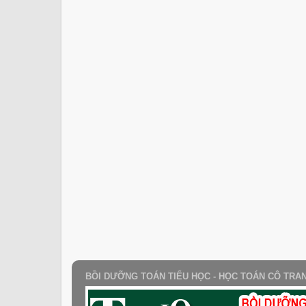
BỒI DƯỠNG TOÁN TIỂU HỌC - HỌC TOÁN CÔ TRA