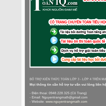
BỔ TRỢ KIẾN THỨC TOÁN LỚP 3 - LỚP 4 TRÊN M
Mọi thông tin cần hỗ trợ tư vấn vui lòng liên h
- Điện thoại: 0948.228.325 (Cô Trang)
- Email: Nguyentrangmath@gmail.com
- Website:
www.nguyentrangmath.com