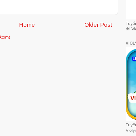
Tuyể
Home
Older Post
thi V
Atom)
VIOL
Tuyển
Violy