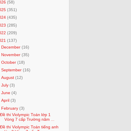
026
(58)
025
(351)
024
(435)
023
(285)
022
(209)
021
(137)
►
December
(16)
►
November
(35)
►
October
(18)
►
September
(16)
►
August
(12)
►
July
(3)
►
June
(4)
►
April
(3)
▼
February
(3)
Đề thi Violympic Toán lớp 1
Vòng 7 cấp Trường năm ...
Đề thi Violympic Toán tiếng anh