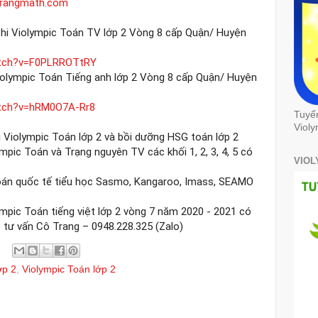
trangmath.com
thi Violympic Toán TV lớp 2 Vòng 8 cấp Quận/ Huyện 
atch?v=F0PLRROTtRY
iolympic Toán Tiếng anh lớp 2 Vòng 8 cấp Quận/ Huyện 
atch?v=hRM0O7A-Rr8
Tuyể
Violy
 Violympic Toán lớp 2 và bồi dưỡng HSG toán lớp 2 

pic Toán và Trạng nguyên TV các khối 1, 2, 3, 4, 5 có 
VIOL
oán quốc tế tiểu học Sasmo, Kangaroo, Imass, SEAMO 
mpic Toán tiếng việt lớp 2 vòng 7 năm 2020 - 2021 có 
hệ tư vấn Cô Trang – 0948.228.325 (Zalo)
ớp 2
,
Violympic Toán lớp 2