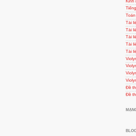
Kinh
Tiếng
Toán
Tài l
Tài l
Tài l
Tài l
Tài l
Violy
Violy
Violy
Violy
Đề th
Đề th
MẠNG
BLOG