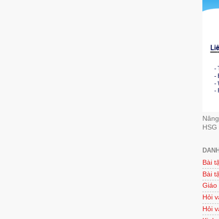
Nâng 
HSG 
DANH
Bài t
Bài t
Giáo
Hỏi v
Hỏi v