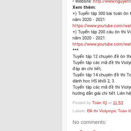
• Website: 
http://www.nguyen
Xem thêm:
+) Tuyển tập 300 bài toán ôn 
https://www.youtube.com/w
+) Tuyển tập 200 câu ôn thi V
https://www.youtube.com/w
***

Tuyển tập 12 chuyên đề ôn thi
Tuyển tập các mã đề thi Violym
đáp án chi tiết, 

Tuyển tập 14 chuyên đề thi T
dành hoc HS khối 2, 3.  

Tuyển tập các mã đề thi Violy
hướng dẫn giải chi tiết. Liên 
Posted by
Toán IQ
at
11:53
Labels:
Đề thi Violympic Toán l
No comments: