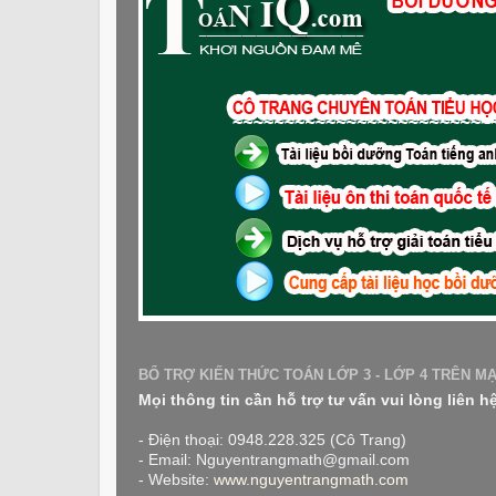
BỔ TRỢ KIẾN THỨC TOÁN LỚP 3 - LỚP 4 TRÊN M
Mọi thông tin cần hỗ trợ tư vấn vui lòng liên h
- Điện thoại: 0948.228.325 (Cô Trang)
- Email: Nguyentrangmath@gmail.com
- Website:
www.nguyentrangmath.com