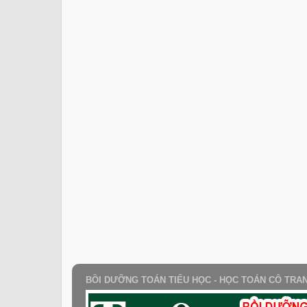
BỒI DƯỠNG TOÁN TIỂU HỌC - HỌC TOÁN CÔ TRA