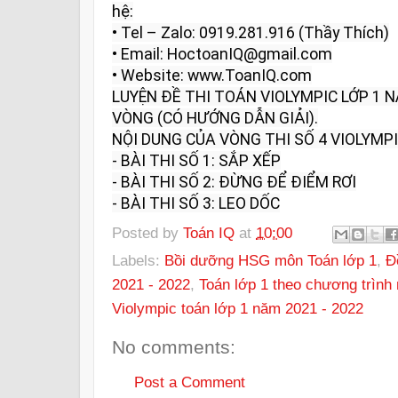
hệ:

• Tel – Zalo: 0919.281.916 (Thầy Thích)

• Email: HoctoanIQ@gmail.com

• Website: www.ToanIQ.com

LUYỆN ĐỀ THI TOÁN VIOLYMPIC LỚP 1 
VÒNG (CÓ HƯỚNG DẪN GIẢI).

NỘI DUNG CỦA VÒNG THI SỐ 4 VIOLYMPIC
- BÀI THI SỐ 1: SẮP XẾP

- BÀI THI SỐ 2: ĐỪNG ĐỂ ĐIỂM RƠI

- BÀI THI SỐ 3: LEO DỐC
Posted by
Toán IQ
at
10:00
Labels:
Bồi dưỡng HSG môn Toán lớp 1
,
Đ
2021 - 2022
,
Toán lớp 1 theo chương trình
Violympic toán lớp 1 năm 2021 - 2022
No comments:
Post a Comment