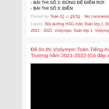
- BÀI THI SỐ 2: ĐỪNG ĐỂ ĐIỂM RƠI

- BÀI THI SỐ 3: ĐIỀN
Posted by
Toán IQ
at
19:51
No comment
Labels:
Bồi dưỡng HSG môn Toán lớp 1
,
Đ
2021 - 2022
,
Violympic Toán lớp 1
,
Violymp
Đề ôn thi Violympic Toán Tiếng A
Trường năm 2021-2022 (Có đáp 