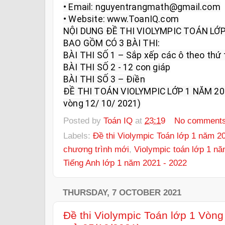
• Email: nguyentrangmath@gmail.com

• Website: www.ToanIQ.com

NỘI DUNG ĐỀ THI VIOLYMPIC TOÁN LỚP 
BAO GỒM CÓ 3 BÀI THI:

BÀI THI SỐ 1 – Sắp xếp các ô theo thứ 
BÀI THI SỐ 2 - 12 con giáp

BÀI THI SỐ 3 – Điền

ĐỀ THI TOÁN VIOLYMPIC LỚP 1 NĂM 20
vòng 12/ 10/ 2021)
Posted by
Toán IQ
at
23:19
No comment
Labels:
Đề thi Violympic Toán lớp 1 năm 2
chương trình mới
,
Violympic toán lớp 1 nă
Tiếng Anh lớp 1 năm 2021 - 2022
THURSDAY, 7 OCTOBER 2021
Đề thi Violympic Toán lớp 1 Vòn