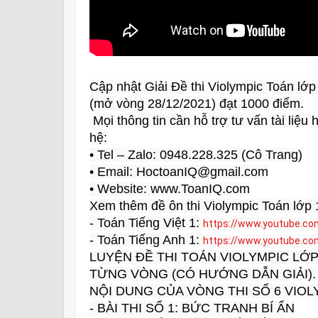
Cập nhật Giải Đề thi Violympic Toán lớ
(mở vòng 28/12/2021) đạt 1000 điểm.

 Mọi thông tin cần hỗ trợ tư vấn tài liệu học tập và giải đáp vui lòng liên 
hệ:

• Tel – Zalo: 0948.228.325 (Cô Trang)

• Email: HoctoanIQ@gmail.com

• Website: www.ToanIQ.com

Xem thêm đề ôn thi Violympic Toán lớp 
- Toán Tiếng Việt 1: 
https://www.youtube.co
- Toán Tiếng Anh 1: 
https://www.youtube.co
LUYỆN ĐỀ THI TOÁN VIOLYMPIC LỚP 
TỪNG VÒNG (CÓ HƯỚNG DẪN GIẢI).

NỘI DUNG CỦA VÒNG THI SỐ 6 VIOLYM
- BÀI THI SỐ 1: BỨC TRANH BÍ ẨN
