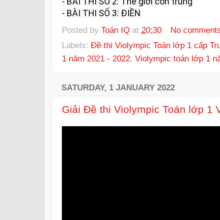
- BÀI THI SỐ 2: Thế giới côn trùng

- BÀI THI SỐ 3: ĐIỀN
Posted by
Toán IQ
at
20:30
No comment
Labels:
Đề thi Violympic Toán lớp 1 cấp T
1 năm 2021 - 2022
,
Violympic toán lớp 1 n
SATURDAY, 1 JANUARY 2022
Giải Đề thi Violympic Toán lớp 1