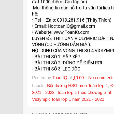
đạt 1000 điểm (Có đáp án)

 Mọi thông tin cần hỗ trợ tư vấn tài liệu học tập và giải đáp vui lòng liên 
hệ:

• Tel – Zalo: 0919.281.916 (Thầy Thích)

• Email: HoctoanIQ@gmail.com

• Website: www.ToanIQ.com

LUYỆN ĐỀ THI TOÁN VIOLYMPIC LỚP 1 
VÒNG (CÓ HƯỚNG DẪN GIẢI).

NỘI DUNG CỦA VÒNG THI SỐ 4 VIOLYMPIC
- BÀI THI SỐ 1: SẮP XẾP

- BÀI THI SỐ 2: ĐỪNG ĐỂ ĐIỂM RƠI

- BÀI THI SỐ 3: LEO DỐC
Posted by
Toán IQ
at
10:00
No comment
Labels:
Bồi dưỡng HSG môn Toán lớp 1
,
Đ
2021 - 2022
,
Toán lớp 1 theo chương trình
Violympic toán lớp 1 năm 2021 - 2022