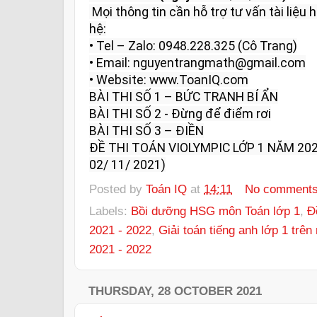
 Mọi thông tin cần hỗ trợ tư vấn tài liệu học tập và giải đáp vui lòng liên 
hệ:

• Tel – Zalo: 0948.228.325 (Cô Trang)

• Email: nguyentrangmath@gmail.com

• Website: www.ToanIQ.com

BÀI THI SỐ 1 – BỨC TRANH BÍ ẨN

BÀI THI SỐ 2 - Đừng để điểm rơi

BÀI THI SỐ 3 – ĐIỀN

ĐỀ THI TOÁN VIOLYMPIC LỚP 1 NĂM 202
02/ 11/ 2021)
Posted by
Toán IQ
at
14:11
No comment
Labels:
Bồi dưỡng HSG môn Toán lớp 1
,
Đ
2021 - 2022
,
Giải toán tiếng anh lớp 1 trê
2021 - 2022
THURSDAY, 28 OCTOBER 2021