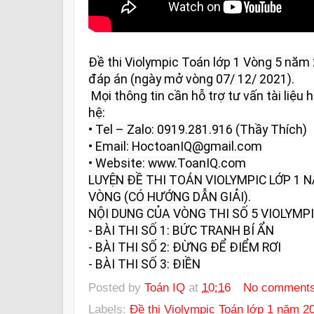
Đề thi Violympic Toán lớp 1 Vòng 5 năm 
đáp án (ngày mở vòng 07/ 12/ 2021).

 Mọi thông tin cần hỗ trợ tư vấn tài liệu học tập và giải đáp vui lòng liên 
hệ:

• Tel – Zalo: 0919.281.916 (Thầy Thích)

• Email: HoctoanIQ@gmail.com

• Website: www.ToanIQ.com

LUYỆN ĐỀ THI TOÁN VIOLYMPIC LỚP 1 
VÒNG (CÓ HƯỚNG DẪN GIẢI).

NỘI DUNG CỦA VÒNG THI SỐ 5 VIOLYMPIC 
- BÀI THI SỐ 1: BỨC TRANH BÍ ẨN

- BÀI THI SỐ 2: ĐỪNG ĐỂ ĐIỂM RƠI

- BÀI THI SỐ 3: ĐIỀN
Posted by
Toán IQ
at
10:16
No comment
Labels:
Đề thi Violympic Toán lớp 1 năm 2