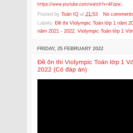
https://www.youtube.com/watch?v=AFzpw...
Posted by
Toán IQ
at
21:53
No comment
Labels:
Đề thi Violympic Toán lớp 1 năm 2
năm 2021 - 2022
,
Violympic Toán lớp 1 Vò
FRIDAY, 25 FEBRUARY 2022
Đề ôn thi Violympic Toán lớp 1 
2022 (Có đáp án)