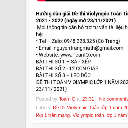
Hướng dẫn giải Đề thi Violympic Toán T
2021 - 2022 (ngày mở 23/11/2021)
 Mọi thông tin cần hỗ trợ tư vấn tài liệu học tập và giải đáp vui lòng liên 
hệ:

• Tel – Zalo: 0948.228.325 (Cô Trang)

• Email: nguyentrangmath@gmail.com

• Website: www.ToanIQ.com

BÀI THI SỐ 1 – SẮP XẾP

BÀI THI SỐ 2 - 12 CON GIÁP

BÀI THI SỐ 3 – LEO DỐC

ĐỀ THI TOÁN VIOLYMPIC LỚP 1 NĂM 202
23/ 11/ 2021)
Posted by
Toán IQ
at
23:31
No comment
Labels:
Đề thi Violympic Toán lớp 1 năm 2
lớp 1 trên mạng
,
Violympic toán lớp 1 năm