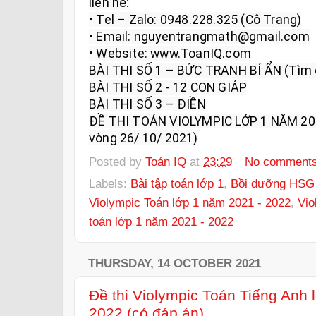
liên hệ:

• Tel – Zalo: 0948.228.325 (Cô Trang)

• Email: nguyentrangmath@gmail.com

• Website: www.ToanIQ.com

BÀI THI SỐ 1 – BỨC TRANH BÍ ẨN (Tìm 
BÀI THI SỐ 2 - 12 CON GIÁP

BÀI THI SỐ 3 – ĐIỀN

ĐỀ THI TOÁN VIOLYMPIC LỚP 1 NĂM 20
vòng 26/ 10/ 2021)
Posted by
Toán IQ
at
23:29
No comment
Labels:
Bài tập toán lớp 1
,
Bồi dưỡng HSG 
Violympic Toán lớp 1 năm 2021 - 2022
,
Vio
toán lớp 1 năm 2021 - 2022
THURSDAY, 14 OCTOBER 2021
Đề thi Violympic Toán Tiếng Anh
2022 (có đáp án)