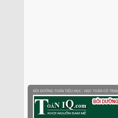
BỒI DƯỠNG TOÁN TIỂU HỌC - HỌC TOÁN CÔ TRA