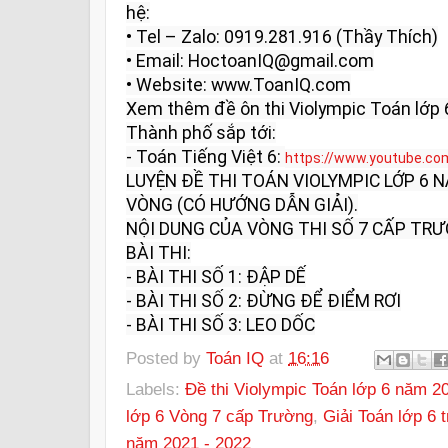
hệ:

• Tel – Zalo: 0919.281.916 (Thầy Thích)

• Email: HoctoanIQ@gmail.com

• Website: www.ToanIQ.com

Xem thêm đề ôn thi Violympic Toán lớp 
Thành phố sắp tới:

- Toán Tiếng Việt 6: 
https://www.youtube.co
LUYỆN ĐỀ THI TOÁN VIOLYMPIC LỚP 6 
VÒNG (CÓ HƯỚNG DẪN GIẢI).

NỘI DUNG CỦA VÒNG THI SỐ 7 CẤP TRƯỜ
BÀI THI:

- BÀI THI SỐ 1: ĐẬP DẾ

- BÀI THI SỐ 2: ĐỪNG ĐỂ ĐIỂM RƠI

- BÀI THI SỐ 3: LEO DỐC
Posted by
Toán IQ
at
16:16
Labels:
Đề thi Violympic Toán lớp 6 năm 2
lớp 6 Vòng 7 cấp Trường
,
Giải Toán lớp 6 
năm 2021 - 2022