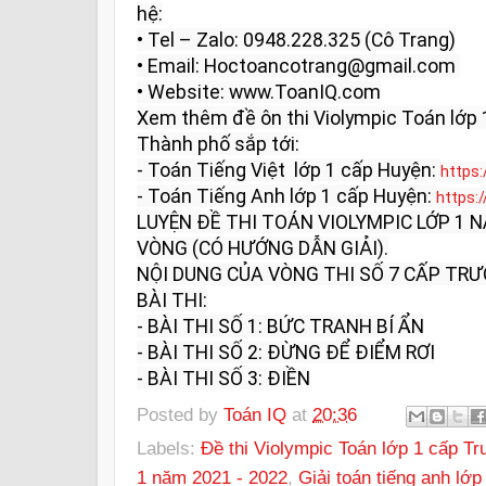
hệ:

• Tel – Zalo: 0948.228.325 (Cô Trang)

• Email: Hoctoancotrang@gmail.com 

• Website: www.ToanIQ.com

Xem thêm đề ôn thi Violympic Toán lớp 
Thành phố sắp tới:

- Toán Tiếng Việt  lớp 1 cấp Huyện: 
https
- Toán Tiếng Anh lớp 1 cấp Huyện: 
https:
LUYỆN ĐỀ THI TOÁN VIOLYMPIC LỚP 1 
VÒNG (CÓ HƯỚNG DẪN GIẢI).

NỘI DUNG CỦA VÒNG THI SỐ 7 CẤP TRƯ
BÀI THI:

- BÀI THI SỐ 1: BỨC TRANH BÍ ẨN

- BÀI THI SỐ 2: ĐỪNG ĐỂ ĐIỂM RƠI

- BÀI THI SỐ 3: ĐIỀN
Posted by
Toán IQ
at
20:36
Labels:
Đề thi Violympic Toán lớp 1 cấp T
1 năm 2021 - 2022
,
Giải toán tiếng anh lớp