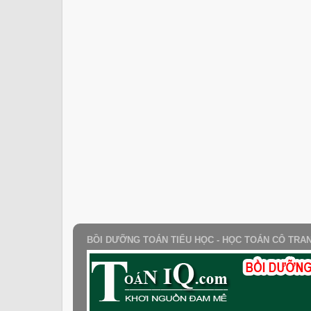
BỒI DƯỠNG TOÁN TIỂU HỌC - HỌC TOÁN CÔ TRA