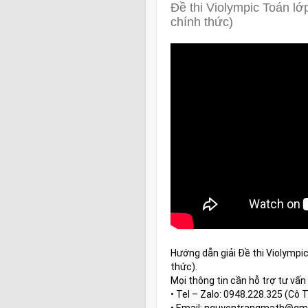
Đề thi Violympic Toán l
chính thức)
Hướng dẫn giải Đề thi Violympi
thức).

Mọi thông tin cần hỗ trợ tư vấn t
• Tel – Zalo: 0948.228.325 (Cô T
• Email: nguyentrangmath@gma