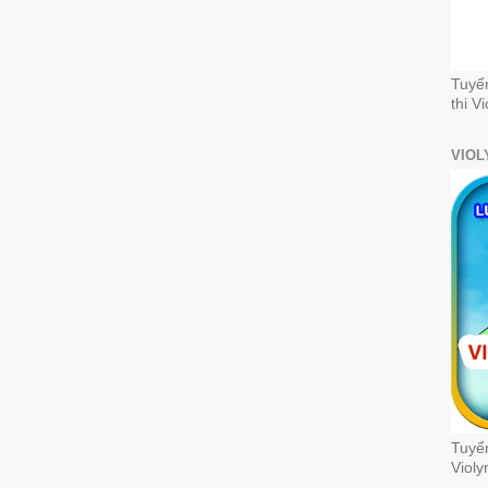
Tuyể
thi V
VIOL
Tuyển
Violy