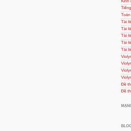
Kinh
Tiếng
Toán
Tài l
Tài l
Tài l
Tài l
Tài l
Violy
Violy
Violy
Violy
Đề th
Đề th
MẠNG
BLOG