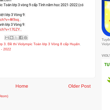
c Toán lớp 3 vòng 9 cấp Tỉnh năm học 2021-2022 (có 
ch?v=4K9xq...
ch?v=17GZY...
Tuyể
Violy
ớp 3
,
Đề thi Violympic Toán lớp 3 Vòng 8 cấp Huyện
,
 - 2022
VIOL
Home
Older Post
Atom)