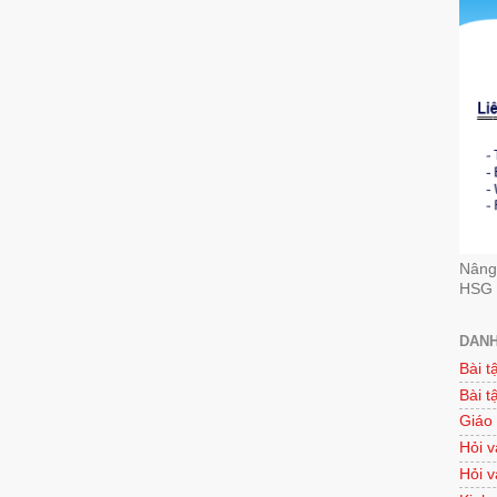
Nâng 
HSG 
DANH
Bài t
Bài t
Giáo
Hỏi v
Hỏi v