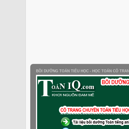
BỒI DƯỠNG TOÁN TIỂU HỌC - HỌC TOÁN CÔ TRA