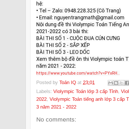
hệ:

• Tel – Zalo: 0948.228.325 (Cô Trang)

• Email: nguyentrangmath@gmail.com

Nội dung đề thi Violympic Toán Tiếng An
2021-2022 có 3 bài thi:

BÀI THI SỐ 1 - CUỘC ĐUA CÚN CƯNG

BÀI THI SỐ 2 - SẮP XẾP

BÀI THI SỐ 3 - LEO DỐC

Xem thêm bộ đề ôn thi Violympic toán TV
https://www.youtube.com/watch?v=PYxRH...
Posted by
Toán IQ
at
23:01
Labels:
Violympic Toán lớp 3 cấp Tỉnh
,
Vio
2022
,
Violympic Toán tiếng anh lớp 3 cấp T
3 năm 2021 - 2022
No comments: