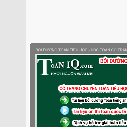
BỒI DƯỠNG TOÁN TIỂU HỌC - HỌC TOÁN CÔ TRA