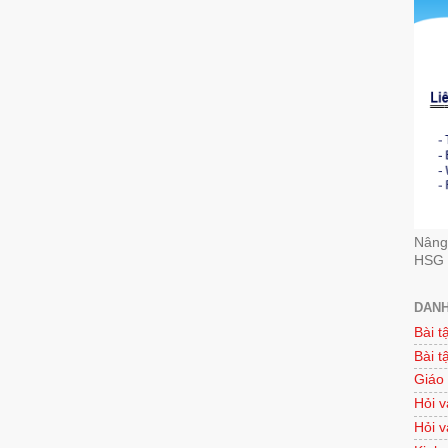
Nâng 
HSG 
DANH
Bài t
Bài t
Giáo
Hỏi v
Hỏi v