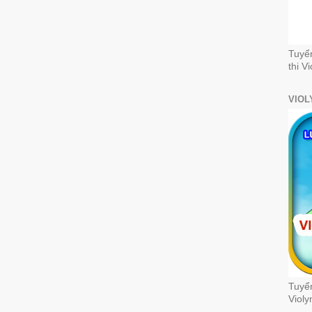
Tuyể
thi V
VIOL
Tuyển
Violy