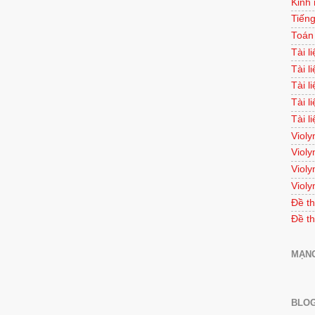
Kinh
Tiếng
Toán
Tài l
Tài l
Tài l
Tài l
Tài l
Violy
Violy
Violy
Violy
Đề th
Đề th
MẠNG
BLOG