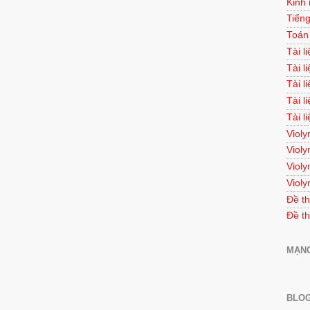
Kinh
Tiếng
Toán
Tài l
Tài l
Tài l
Tài l
Tài l
Violy
Violy
Violy
Violy
Đề th
Đề th
MẠNG
BLOG