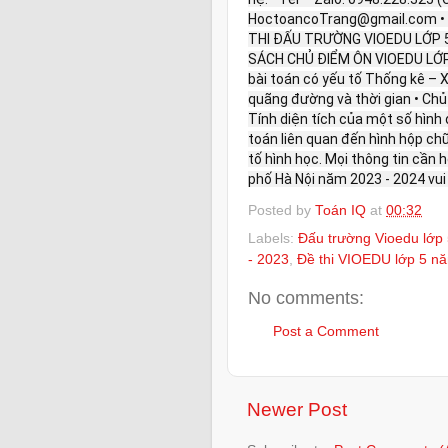
HoctoancoTrang@gmail.com •
THI ĐẤU TRƯỜNG VIOEDU LỚP 5
SÁCH CHỦ ĐIỂM ÔN VIOEDU LỚP
bài toán có yếu tố Thống kê – X
quãng đường và thời gian • Chủ 
Tính diện tích của một số hình 
toán liên quan đến hình hộp chữ
tố hình học. Mọi thông tin cần 
phố Hà Nội năm 2023 - 2024 vui 
Posted by
Toán IQ
at
00:32
Labels:
Đấu trường Vioedu lớp 
- 2023
,
Đề thi VIOEDU lớp 5 n
No comments:
Post a Comment
Newer Post