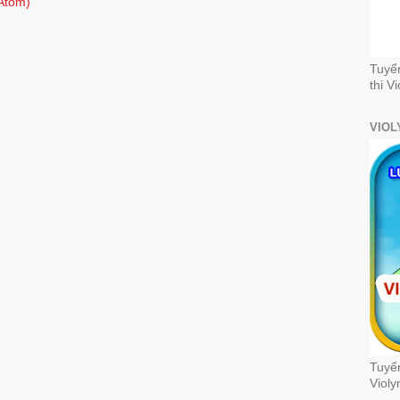
Atom)
Tuyể
thi V
VIOL
Tuyển
Violy