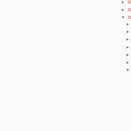
►
2
►
2
▼
2