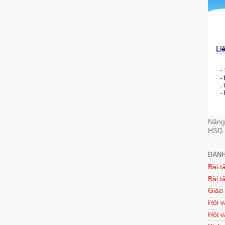
Nâng 
HSG 
DANH
Bài t
Bài t
Giáo
Hỏi v
Hỏi v