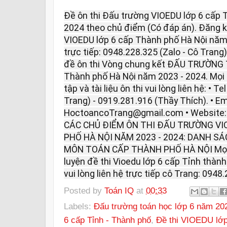
Đề ôn thi Đấu trường VIOEDU lớp 6 cấp 
2024 theo chủ điểm (Có đáp án). Đăng ký 
VIOEDU lớp 6 cấp Thành phố Hà Nội năm 2
trực tiếp: 0948.228.325 (Zalo - Cô Trang)
đề ôn thi Vòng chung kết ĐẤU TRƯỜNG
Thành phố Hà Nội năm 2023 - 2024. Mọi t
tập và tài liệu ôn thi vui lòng liên hệ: • 
Trang) - 0919.281.916 (Thầy Thích). • Em
HoctoancoTrang@gmail.com • Website
CÁC CHỦ ĐIỂM ÔN THI ĐẤU TRƯỜNG VI
PHỐ HÀ NỘI NĂM 2023 - 2024: DANH SÁ
MÔN TOÁN CẤP THÀNH PHỐ HÀ NỘI Mọi th
luyện đề thi Vioedu lớp 6 cấp Tỉnh thàn
vui lòng liên hệ trực tiếp cô Trang: 0948.
Posted by
Toán IQ
at
00:33
Labels:
Đấu trường toán học lớp 6 năm 20
6 cấp Tỉnh - Thành phố
,
Đề thi VIOEDU lớp