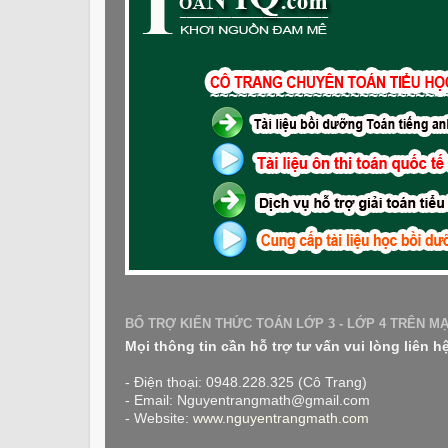
BỔ TRỢ KIẾN THỨC TOÁN LỚP 3 - LỚP 4 TRÊN M
Mọi thông tin cần hỗ trợ tư vấn vui lòng liên h
- Điện thoại: 0948.228.325 (Cô Trang)
- Email: Nguyentrangmath@gmail.com
- Website:
www.nguyentrangmath.com