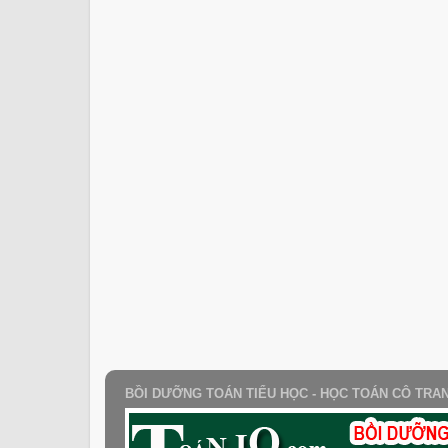
BỒI DƯỠNG TOÁN TIỂU HỌC - HỌC TOÁN CÔ TRA