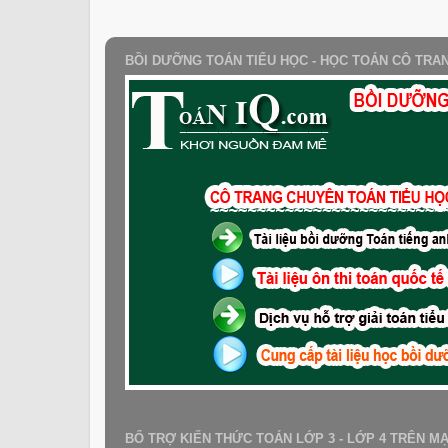
BỒI DƯỠNG TOÁN TIỂU HỌC - HỌC TOÁN CÔ TRA
BỔ TRỢ KIẾN THỨC TOÁN LỚP 3 - LỚP 4 TRÊN M