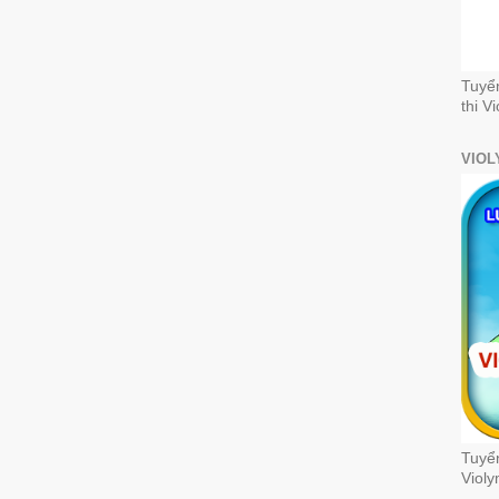
Tuyể
thi V
VIOL
Tuyển
Violy