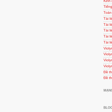
Kinh
Tiếng
Toán
Tài l
Tài l
Tài l
Tài l
Tài l
Violy
Violy
Violy
Violy
Đề th
Đề th
MẠNG
BLOG