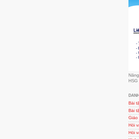
Nâng 
HSG 
DANH
Bài t
Bài t
Giáo
Hỏi v
Hỏi v