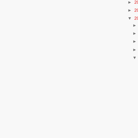
►
2
►
2
▼
2