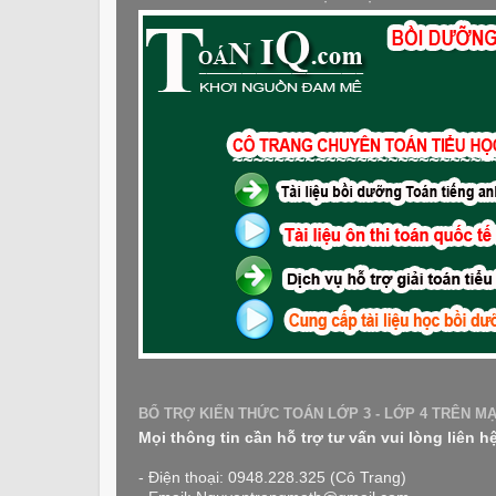
BỔ TRỢ KIẾN THỨC TOÁN LỚP 3 - LỚP 4 TRÊN M
Mọi thông tin cần hỗ trợ tư vấn vui lòng liên h
- Điện thoại: 0948.228.325 (Cô Trang)