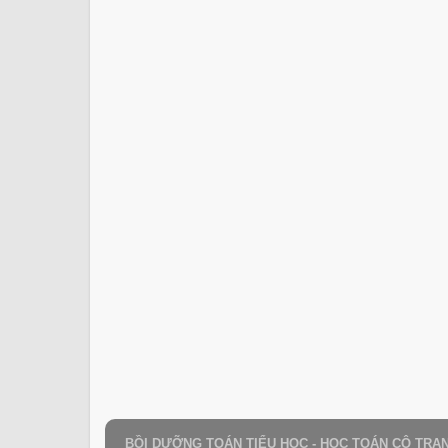
BỒI DƯỠNG TOÁN TIỂU HỌC - HỌC TOÁN CÔ TRA