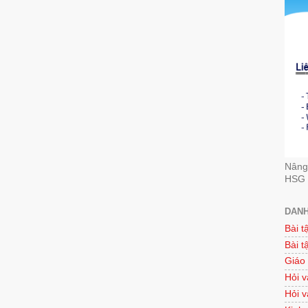
Nâng 
HSG 
DANH
Bài t
Bài t
Giáo
Hỏi v
Hỏi v