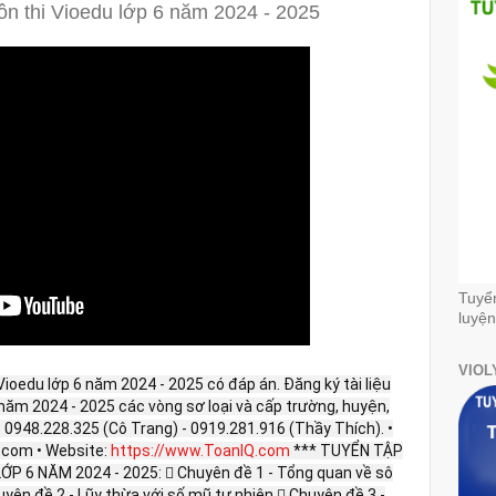
ôn thi Vioedu lớp 6 năm 2024 - 2025
Tuyể
luyện
VIOL
ioedu lớp 6 năm 2024 - 2025 có đáp án. Đăng ký tài liệu
 năm 2024 - 2025 các vòng sơ loại và cấp trường, huyện,
alo: 0948.228.325 (Cô Trang) - 0919.281.916 (Thầy Thích). •
com • Website:
https://www.ToanIQ.com
*** TUYỂN TẬP
P 6 NĂM 2024 - 2025:  Chuyên đề 1 - Tổng quan về sô
yên đề 2 - Lũy thừa với số mũ tự nhiên  Chuyên đề 3 -