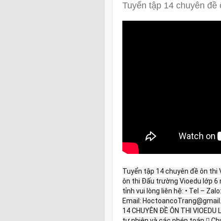
Tuyển tập 14 chuyên đề 
Tuyển tập 14 chuyên đề ôn thi V
ôn thi Đấu trường Vioedu lớp 6
tỉnh vui lòng liên hệ: • Tel – Z
Email: HoctoancoTrang@gmail.
14 CHUYÊN ĐỀ ÔN THI VIOEDU LỚ
tự nhiên và các phép toán  Chu