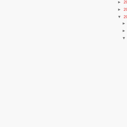
►
2
►
2
▼
2