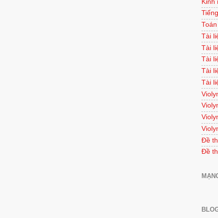
Kinh
Tiếng
Toán
Tài l
Tài l
Tài l
Tài l
Tài l
Violy
Violy
Violy
Violy
Đề th
Đề th
MẠNG
BLOG