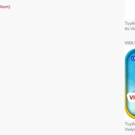
Atom)
Tuyể
thi V
VIOL
Tuyển
Violy