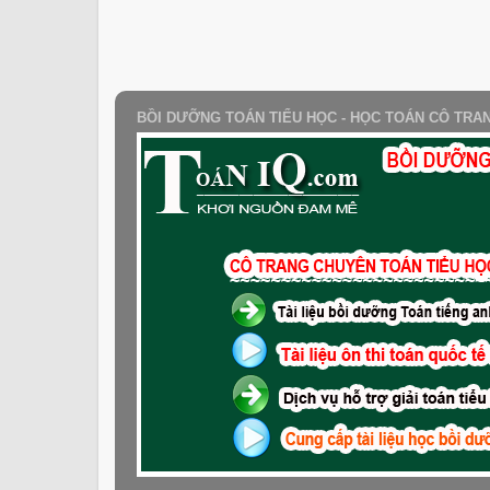
BỒI DƯỠNG TOÁN TIỂU HỌC - HỌC TOÁN CÔ TRA