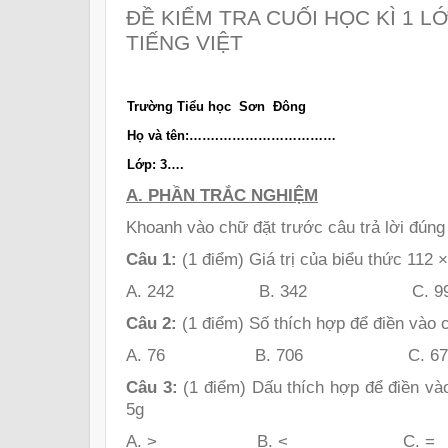
ĐỀ KIỂM TRA CUỐI HỌC KÌ 1 L
TIẾNG VIỆT
Trường Tiểu học Sơn Đông
Họ và tên:…….………………………
Lớp: 3….
A. PHẦN TRẮC NGHIỆM
Khoanh vào chữ đặt trước câu trả lời đúng
Câu 1:
(1 điểm) Giá trị của biểu thức 112 ×
A. 242 B. 342 C. 9
Câu 2:
(1 điểm) Số thích hợp để điền vào 
A. 76 B. 706 C. 67
Câu 3:
(1 điểm) Dấu thích hợp để điền vào
5g
A. > B. < C. =