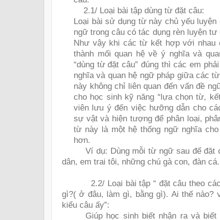
2.1/ Loại bài tập dùng từ đặt câu:
Loại bài sử dụng từ này chủ yếu luyện 
ngữ trong câu có tác dụng rèn luyện tư
Như vậy khi các từ kết hợp với nhau 
thành mối quan hệ về ý nghĩa và qu
“dùng từ đặt câu” đúng thì các em phải
nghĩa và quan hệ ngữ pháp giữa các từ 
này không chỉ liên quan đến vấn đề ng
cho học sinh kỹ năng “lựa chọn từ, kế
viên lưu ý đến việc hưỡng dẫn cho cá
sự vật và hiện tượng để phân loại, ph
từ này là một hệ thống ngữ nghĩa cho
hơn.
Ví dụ: Dùng mỗi từ ngữ sau để đặt 
dân, em trai tôi, những chú gà con, đàn cá.
2.2/ Loại bài tập “ đặt câu theo các
gì?( ở đâu, làm gì, bằng gì). Ai thế nào
kiểu câu ấy”:
Giúp học sinh biết nhận ra và biết