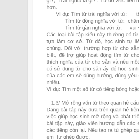
gì?;
Trái nghĩa là gì? . Từ đó việc liên
hơn.
Ví dụ: Tìm từ trái nghĩa với từ:
t
Tìm từ đồng nghĩa với từ:
chăm
Tìm từ gần nghĩa với từ:
vui
Các loại bài tập kiểu này thường có từ
tựa làm cơ sở. Từ đó, học sinh tự li
chúng. Đối với trường hợp từ cho sẵn
biết, để trợ giúp hoạt động tìm từ cho
thích nghĩa của từ cho sẵn và nêu một
có sử dụng từ cho sẵn ấy để học sinh 
của các em sẽ đúng hướng, đúng yêu c
nhiều.
Ví dụ: Tìm một số từ có tiếng bóng hoặc
1.3/ Mở rộng vốn từ theo quan hệ cấu 
Dạng bài tập này dựa trên quan hệ liên
việc giúp học sinh mở rộng và phát tr
bài tập này, giáo viên hướng dẫn các 
các tiếng còn lại. Nếu tạo ra từ ghép 
em
tự ghép được.