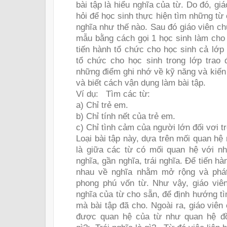
bài tập là hiểu nghĩa của từ. Do đó, g
hỏi để học sinh thực hiện tìm những từ
nghĩa như thế nào. Sau đó giáo viên c
mẫu bằng cách gọi 1 học sinh làm cho 
tiến hành tổ chức cho học sinh cả lớp 
tổ chức cho học sinh trong lớp trao đ
những điểm ghi nhớ về kỹ năng và kiến
và biết cách vận dụng làm bài tập.
Ví dụ:
Tìm các từ:
a) Chỉ trẻ em.
b) Chỉ tính nết của trẻ em.
c) Chỉ tình cảm của người lớn đối vơi t
Loại bài tập này, dựa trên mối quan hệ
là giữa các từ có mối quan hệ với n
nghĩa, gần nghĩa, trái nghĩa. Để tiến h
nhau về nghĩa nhằm mở rộng và phát
phong phú vốn từ. Như vậy, giáo viê
nghĩa của từ cho sẵn, để định hướng t
mà bài tập đã cho. Ngoài ra, giáo vi
được quan hệ của từ như quan hệ đồn