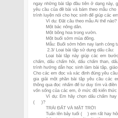
ngay những bài tập đầu tiên ở dạng này, 
yêu cầu của đề bài và bám theo mẫu cho s
trình luyện nói cho học sinh để giúp các em
Ví dụ: Đặt câu theo mẫu Ai thế nào?
Một bác nông dân.
Một bông hoa trong vườn.
Một buổi sớm mùa đông.
Mẫu: Buổi sớm hôm nay lạnh cóng t
2.3/ Loại bài tập sử dụng dấu câu:
Loại bài tập này giúp các em bước
chấm, dấu chấm hỏi, dấu chấm than, dấ
trình hướng dẫn học sinh làm bài tập, giá
Cho các em đọc và xác định đúng yêu cầu 
gia giải một phần bài tập yêu cầu các
thông qua đọc nhẩm để tư duy tìm và điền
vốn sống của các em, ở mức độ kiến thức 
Ví dụ: Em hãy chọn dấu chấm hay 
(
)?
TRÁI ĐẤT VÀ MẶT TRỜI
Tuấn lên bảy tuổi (
) em rất hay hỏi