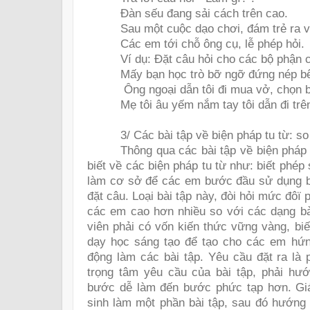
Đàn sếu đang sải cách trên cao.
Sau một cuộc dạo chơi, đám trẻ ra v
Các em tới chỗ ông cụ, lễ phép hỏi.
Ví dụ: Đặt câu hỏi cho các bộ phận 
Mấy bạn học trò bỡ ngỡ đứng nép bê
Ông ngoại dẫn tôi đi mua vở, chọn b
Mẹ tôi âu yếm nắm tay tôi dẫn đi tr
3/ Các bài tập về biện pháp tu từ: s
Thông qua các bài tập về biện pháp
biết về các biện pháp tu từ như: biết phé
làm cơ sở để các em bước đầu sử dụng bi
đặt câu. Loại bài tập này, đòi hỏi mức đôï 
các em cao hơn nhiều so với các dạng bài
viên phải có vốn kiến thức vững vàng, bi
dạy học sáng tạo để tạo cho các em hứng
động làm các bài tập. Yêu cầu đặt ra là 
trọng tâm yêu cầu của bài tập, phải hướ
bước dễ làm đến bước phức tạp hơn. Giá
sinh làm một phần bài tập, sau đó hướng 