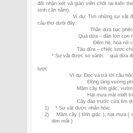
đổi nhận xét và giáo viên chốt lại kiến t
sinh cần nắm).
Ví dụ: Tìm những sự vật 
câu thơ dưói đây:
Thân dừa bạc phếc
Quả dừa – đàn lợn con n
Đêm hè, hoa nở 
Tàu dừa – chiếc lược ch
* Sự vật được so sánh:
quả dừa đ
lược
Ví dụ: Đọc và trả lời câu hỏi
Đồng làng vương ph
Mầm cây tỉnh giấc, vườn 
Hạt mưa mải miết tr
Cây đào trước cửa lim d
1)
* Sự vật được nhân hóa:
2)
Mầm cây ( tỉnh giấc ), hạt mưa ( m
dim mắt )