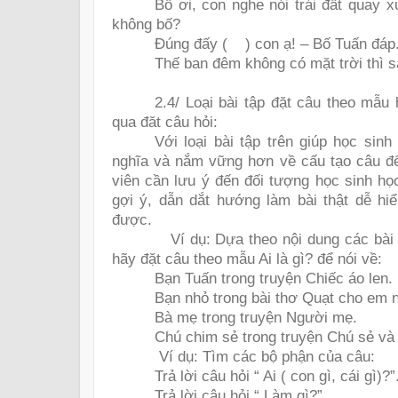
Bố ơi, con nghe nói trái đất quay 
không bố?
Đúng đấy (
) con ạ! – Bố Tuấn đáp
Thế ban đêm không có mặt trời thì 
2.4/ Loại bài tập đặt câu theo mẫu
qua đăt câu hỏi:
Với loại bài tập trên giúp học sin
nghĩa và nắm vững hơn về cấu tạo câu để 
viên cần lưu ý đến đối tượng học sinh h
gợi ý, dẫn dắt hướng làm bài thật dễ h
được.
Ví dụ: Dựa theo nội dung các bài 
hãy đặt câu theo mẫu Ai là gì? để nói về:
Bạn Tuấn trong truyện Chiếc áo len.
Bạn nhỏ trong bài thơ Quạt cho em 
Bà mẹ trong truyện Người mẹ.
Chú chim sẻ trong truyện Chú sẻ và
Ví dụ: Tìm các bộ phận của câu:
Trả lời câu hỏi “ Ai ( con gì, cái gì)?”
Trả lời câu hỏi “ Làm gì?”.