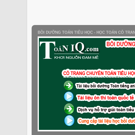
BỒI DƯỠNG TOÁN TIỂU HỌC - HỌC TOÁN CÔ TRA