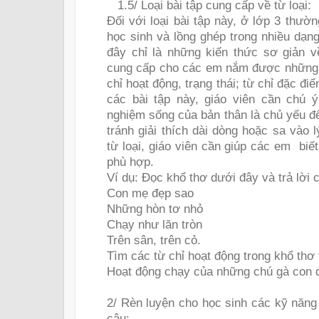
1.5/ Loại bài tập cung cấp về từ loại:
Đối với loại bài tập này, ở lớp 3 thườn
học sinh và lồng ghép trong nhiều dạn
đây chỉ là những kiến thức sơ giản v
cung cấp cho các em nắm được những từ
chỉ hoạt động, trạng thái; từ chỉ đặc đ
các bài tập này, giáo viên cần chú 
nghiệm sống của bản thân là chủ yếu để
tránh giải thích dài dòng hoặc sa vào 
từ loại, giáo viên cần giúp các em
biế
phù hợp.
Ví dụ: Đọc khổ thơ dưới đây và trả lời c
Con mẹ đẹp sao
Những hòn tơ nhỏ
Chạy như lăn tròn
Trên sân, trên cỏ.
Tìm các từ chỉ hoạt động trong khổ thơ 
Hoạt động chạy của những chú gà con 
2/ Rèn luyện cho học sinh các kỹ năng
câu: