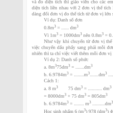
và đo diện tích thì giáo viên cho các e
diện tích liền nhau với 2 đơn vị thể tích
dàng đổi đơn vị đo thể tích từ đơn vị lớn
Ví dụ: Danh số đơn
3
3
0.8m
= ...... dm
3
3
3
Vì 1m
= 1000dm
nên 0.8m
= 0.
Như vậy khi chuyển từ đơn vị thể 
việc chuyển dấu phẩy sang phải mỗi đơn
nhiên thì ta chỉ việc viết thêm mỗi đơn vị 
Ví dụ 2: Danh số phức
3
3
3
a. 8m
75dm
= .......dm
3
3
3
b. 6.9784m
= ........m
.......dm
...
Cách 1:
3
3
3
a. 8 m
75 dm
= ........... dm
3
3
3
= 8000dm
+ 75 dm
= 805dm
3
3
b. 6.9784m
= ........ m
..........dm
3
3
Học sinh nhẩm 6 (m
) 978 (dm
) 