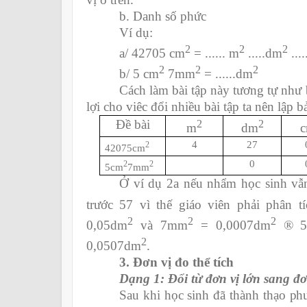
b. Danh số phức
Ví dụ:
2
2
2
a/ 42705 cm
= ...... m
.....dm
....
2
2
2
b/ 5 cm
7mm
= ......dm
Cách làm bài tập này tương tự như 
lợi cho viêc đổi nhiều bài tập ta nên lập b
Đề bài
2
2
m
dm
4
27
2
42075cm
0
2
2
5cm
7mm
Ở ví dụ 2a nếu nhẩm học sinh vẫ
trước 57 vì thế giáo viên phải phân t
2
2
2
0,05dm
và 7mm
= 0,0007dm
®
5
2
0,0507dm
.
3. Đơn vị đo thể tích
Dạng 1: Đổi từ đơn vị lớn sang đơ
Sau khi học sinh đã thành thạo ph