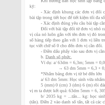
Khi hướng dẫn học sinh lập bảng đ
kỹ:
- Xác định khung các đơn vị đổi c
bài tập trong tiết học để tiết kiệm tối đa s
- Xác định đúng yêu cầu bài tập cần
Đổi với bài tập đổi từ đơn vị nhỏ r
vị của nó luôn gắn với tên đơn vị đó tro
số hàng tiếp theo gắn với 1 đơn vị liền tr
tục viết chữ số 0 cho đến đơn vị cần đổi.
- Điền dấu phẩy vào sau đơn vị cần 
b.
Danh số phức.
Ví dụ: a/ 63dm = 6,3m; 5mm = 0,
→ 63 dm 5mm = 6,3 + 0,00
*Nhẩm bảng đơn vị từ bé đến lớn
a/ 63 dm 5mm: Học sinh vừa nhẩm vừ
5 (mm) 0 (cm) 3 (dm) 6 (m) rồi đá
vị m ta được kết quả: 63dm 5mm = 6, 3
b/ 2035 kg = ...tấn... kg: học si
(tấn). Điền 2 vào danh số tấn, tất cả các 