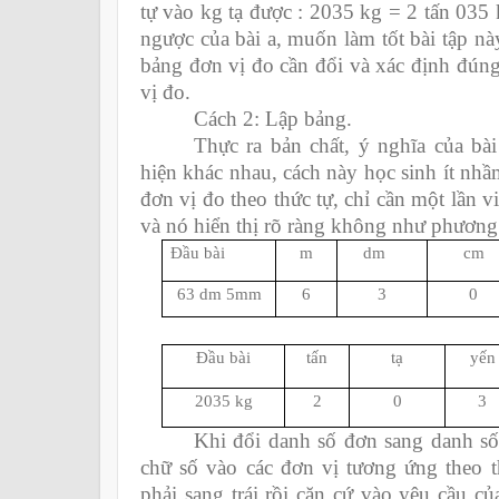
tự vào kg tạ được : 2035 kg = 2 tấn 035 
ngược của bài a, muốn làm tốt bài tập nà
bảng đơn vị đo cần đổi và xác định đúng
vị đo.
Cách 2: Lập bảng.
Thực ra bản chất, ý nghĩa của bài
hiện khác nhau, cách này học sinh ít nhầ
đơn vị đo theo thức tự, chỉ cần một lần v
và nó hiển thị rõ ràng không như phương
Đầu bài
m
dm
cm
63 dm 5mm
6
3
0
Đầu bài
tấn
tạ
yến
2035 kg
2
0
3
Khi đổi danh số đơn sang danh số 
chữ số vào các đơn vị tương ứng theo 
phải sang trái rồi căn cứ vào yêu cầu củ