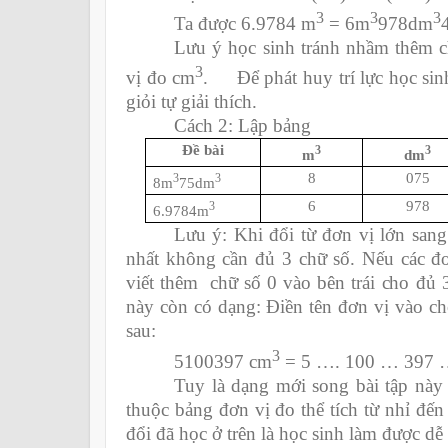
3
3
3
Ta được 6.9784 m
= 6m
978dm
Lưu ý học sinh tránh nhầm thêm c
3
vị đo cm
. Để phát huy trí lực học sin
giỏi tự giải thích.
Cách 2: Lập bảng
Đề bài
3
3
m
dm
8
075
3
3
8m
75dm
6
978
3
6.9784m
Lưu ý: Khi đổi từ đơn vị lớn sang
nhất không cần đủ 3 chữ số.
Nếu các đơ
viết thêm chữ số 0 vào bên trái cho đủ 
này còn có dạng: Điền tên đơn vị vào 
sau:
3
5100397 cm
= 5 …. 100 … 397
Tuy là dạng mới song bài tập này 
thuộc bảng đơn vị đo thể tích từ nhỉ đến
đổi đã học ở trên là học sinh làm được dễ