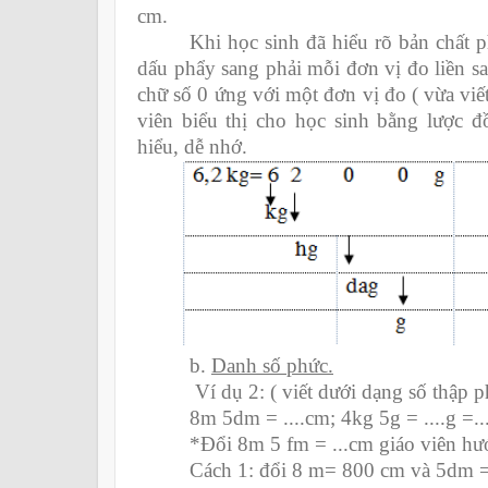
cm.
Khi học sinh đã hiểu rõ bản chất p
dấu phẩy sang phải mỗi đơn vị đo liền s
chữ số 0 ứng với một đơn vị đo ( vừa viế
viên biểu thị cho học sinh bằng lược đ
hiểu, dễ nhớ.
b.
Danh số phức.
Ví dụ 2: ( viết dưới dạng số thập p
8m 5dm = ....cm; 4kg 5g = ....g =
*Đổi 8m 5 fm = ...cm giáo viên hư
Cách 1: đổi 8 m= 800 cm và 5dm =