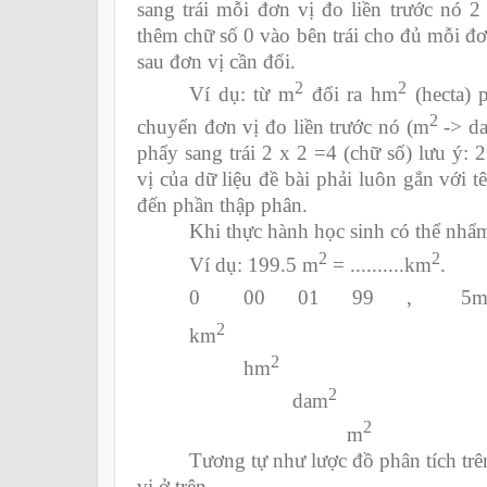
sang trái mỗi đơn vị đo liền trước nó 2 
thêm chữ số 0 vào bên trái cho đủ mỗi đơ
sau đơn vị cần đổi.
2
2
Ví dụ: từ m
đổi ra hm
(hecta) 
2
chuyển đơn vị đo liền trước nó (m
->
d
phẩy sang trái 2 x 2 =4 (chữ số) lưu ý:
vị của dữ liệu đề bài phải luôn gắn với 
đến phần thập phân.
Khi thực hành học sinh có thể nhẩ
2
2
Ví dụ: 199.5 m
= ..........km
.
0
00 01 99 , 5
2
km
2
hm
2
dam
2
m
Tương tự như lược đồ phân tích trê
vị ở trên.