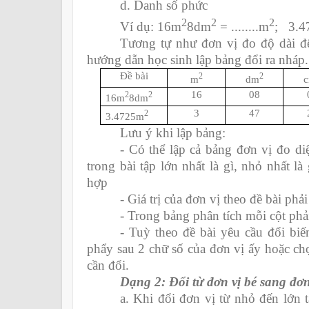
d. Danh số phức
2
2
2
Ví dụ: 16m
8dm
= ........m
; 3.4
Tương tự như đơn vị đo độ dài để
hướng dẫn học sinh lập bảng đổi ra nháp.
Đề bài
2
2
m
dm
16
08
2
2
16m
8dm
3
47
2
3.4725m
Lưu ý khi lập bảng:
- Có thể lập cả bảng đơn vị đo di
trong bài tập lớn nhất là gì, nhỏ nhất l
hợp
- Giá trị của đơn vị theo đề bài phả
- Trong bảng phân tích mỗi cột phả
- Tuỳ theo đề bài yêu cầu đổi biế
phẩy sau 2 chữ số của đơn vị ấy hoặc chọ
cần đổi.
Dạng 2: Đổi từ đơn vị bé sang đơn
a. Khi đổi đơn vị từ nhỏ đến lớn t