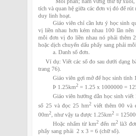
Mỗi phần; nắm vững thứ tự xuôi, ng
tích và quan hệ giữa các đơn vị đó để rút r
duy linh hoạt.
Giáo viên chỉ cần lưu ý học sinh q
vị liền nhau hơn kém nhau 100 lần nên 
mỗi đơn vị đo liền nhau nó phải thêm 2 
hoặc dịch chuyển dấu phẩy sang phải mỗi
a. Danh số đơn.
Ví dụ: Viết các số đo sau dưới dạng 
trang 76).
Giáo viên gợi mở để học sinh tính
2
Þ
1.25km
= 1.25 x 1000000 = 1
Giáo viên hướng dẫn học sinh viết
2
số 25 và đọc 25 hm
viết thêm 00 và
2
2
00m
, như vậy ta được 1.25km
= 1250
2
2
Hoặc nhẩm từ km
đến m
là3 đơn
phẩy sang phải 2 x 3 = 6 (chữ số).