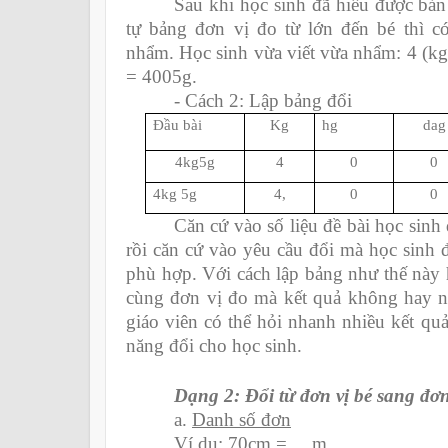
Sau khi học sinh đã hiểu được bản
tự bảng đơn vị đo từ lớn đến bé thì c
nhẩm. Học sinh vừa viết vừa nhẩm: 4 (kg)
= 4005g.
- Cách 2: Lập bảng đổi
Đầu bài
Kg
hg
dag
4kg5g
4
0
0
4kg 5g
4,
0
0
Căn cứ vào số liệu đề bài học sinh 
rồi căn cứ vào yêu cầu đổi mà học sinh 
phù hợp. Với cách lập bảng như thế này 
cùng đơn vị đo mà kết quả không hay n
giáo viên có thể hỏi nhanh nhiều kết qu
năng đổi cho học sinh.
Dạng 2: Đổi từ đơn vị bé sang đơn
a.
Danh số đơn
Ví dụ: 70cm = ....m 6 kg