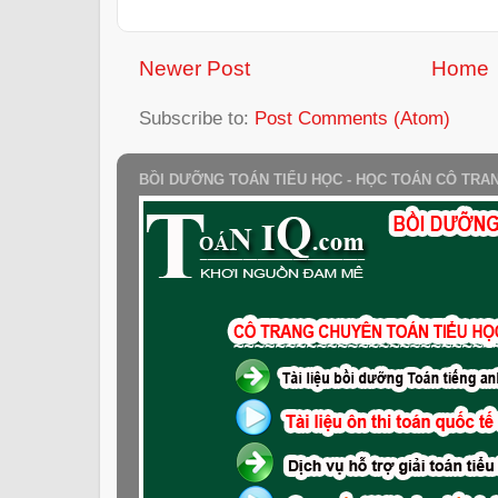
Newer Post
Home
Subscribe to:
Post Comments (Atom)
BỒI DƯỠNG TOÁN TIỂU HỌC - HỌC TOÁN CÔ TRA