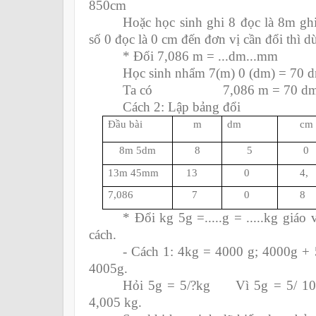
850cm
Hoặc học sinh ghi 8 đọc là 8m ghi
số 0 đọc là 0 cm đến đơn vị cần đổi thì dừ
* Đổi 7,086 m = ...dm...mm
Học sinh nhẩm 7(m) 0 (dm) = 70 d
Ta có 7,086 m = 70 dm
Cách 2: Lập bảng đổi
Đầu bài
m
dm
cm
8m 5dm
8
5
0
13m 45mm
13
0
4,
7,086
7
0
8
* Đổi kg 5g =.....g = .....kg giáo
cách.
- Cách 1: 4kg = 4000 g; 4000g +
4005g.
Hỏi 5g = 5/?kg Vì 5g = 5/ 10
4,005 kg.