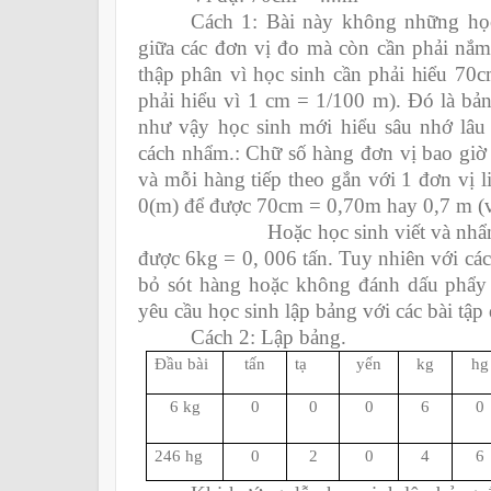
Cách 1: Bài này không những họ
giữa các đơn vị đo mà còn cần phải nắm
thập phân vì học sinh cần phải hiểu 7
phải hiểu vì 1 cm = 1/100 m). Đó là bản
như vậy học sinh mới hiểu sâu nhớ lâu
cách nhẩm.: Chữ số hàng đơn vị bao giờ 
và mỗi hàng tiếp theo gắn với 1 đơn vị l
0(m) để được 70cm = 0,70m hay 0,7 m (vì
Hoặc học sinh viết và nhẩm 6 (k
được 6kg = 0, 006 tấn. Tuy nhiên với cá
bỏ sót hàng hoặc không đánh dấu phẩy 
yêu cầu học sinh lập bảng với các bài tập
Cách 2: Lập bảng.
Đầu bài
tấn
tạ
yến
kg
hg
6 kg
0
0
0
6
0
246 hg
0
2
0
4
6