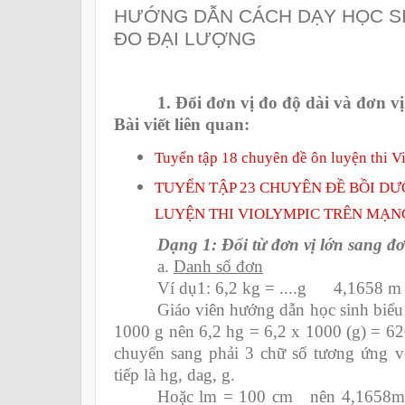
HƯỚNG DẪN CÁCH DẠY HỌC SI
ĐO ĐẠI LƯỢNG
1. Đổi đơn vị đo độ dài và đơn v
Bài viết liên quan:
Tuyển tập 18 chuyên đề ôn luyện thi V
TUYỂN TẬP 23 CHUYÊN ĐỀ BỒI DƯ
LUYỆN THI VIOLYMPIC TRÊN MẠN
Dạng 1: Đổi từ đơn vị lớn sang đơ
a.
Danh số đơn
Ví dụ1: 6,2 kg = ....g 4,1658 m = 
Giáo viên hướng dẫn học sinh biểu 
1000 g nên 6,2 hg = 6,2 x 1000 (g) = 620
chuyển sang phải 3 chữ số tương ứng v
tiếp là hg, dag, g.
Hoặc lm = 100 cm nên 4,1658m 