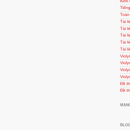
Kinh
Tiếng
Toán
Tài l
Tài l
Tài l
Tài l
Tài l
Violy
Violy
Violy
Violy
Đề th
Đề th
MẠNG
BLOG