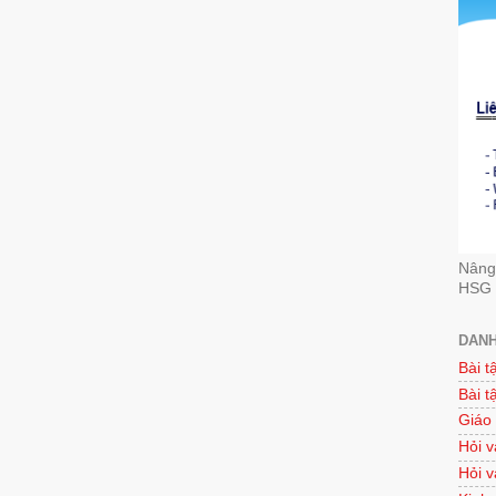
Nâng 
HSG 
DANH
Bài t
Bài t
Giáo
Hỏi v
Hỏi v