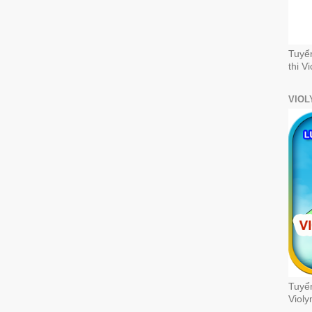
Tuyể
thi V
VIOL
Tuyển
Violy