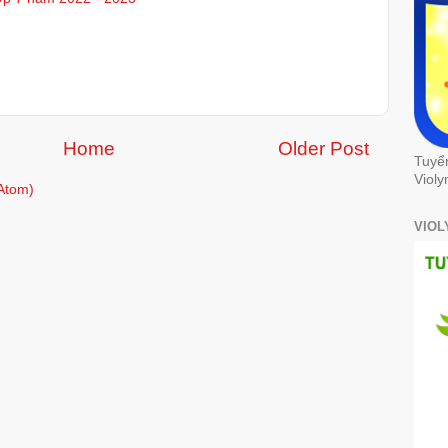
Home
Older Post
Tuyể
Violy
Atom)
VIOL