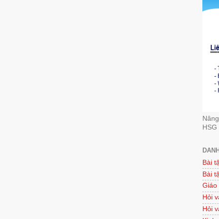
Nâng 
HSG 
DANH
Bài t
Bài t
Giáo
Hỏi v
Hỏi v