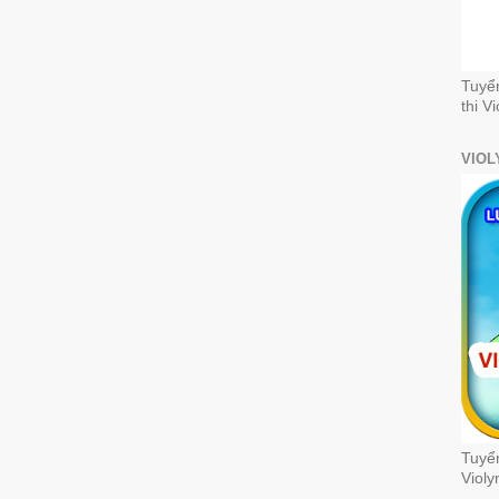
Tuyể
thi V
VIOL
Tuyển
Violy