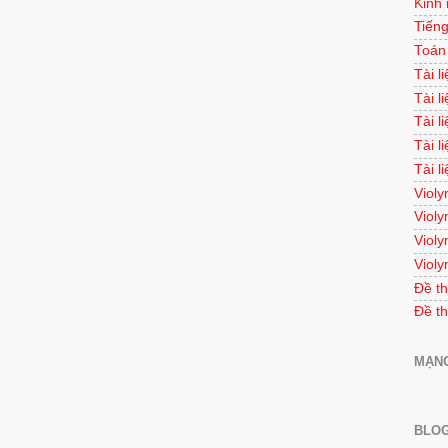
Kinh
Tiếng
Toán
Tài l
Tài l
Tài l
Tài l
Tài l
Violy
Violy
Violy
Violy
Đề th
Đề th
MẠNG
BLOG