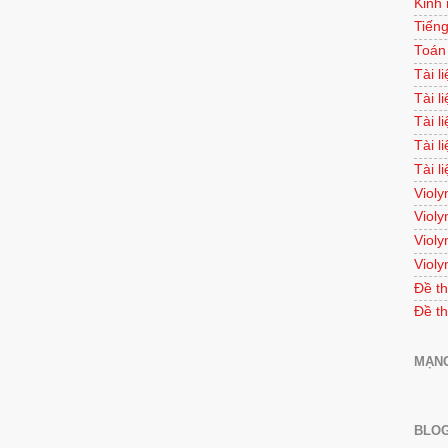
Kinh
Tiếng
Toán
Tài l
Tài l
Tài l
Tài l
Tài l
Violy
Violy
Violy
Violy
Đề th
Đề th
MẠNG
BLOG