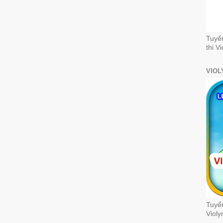
Tuyể
thi V
VIOL
Tuyển
Violy