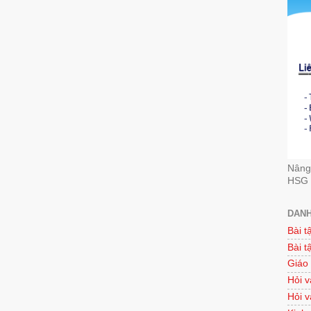
Nâng 
HSG 
DANH
Bài t
Bài t
Giáo
Hỏi v
Hỏi v