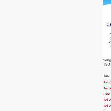
Nâng 
HSG 
DANH
Bài t
Bài t
Giáo
Hỏi v
Hỏi v