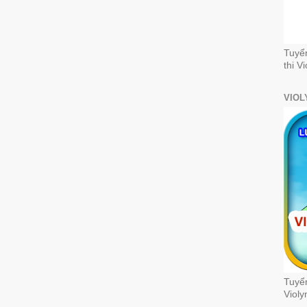
Tuyể
thi V
VIOL
Tuyển
Violy