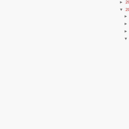
►
2
▼
2