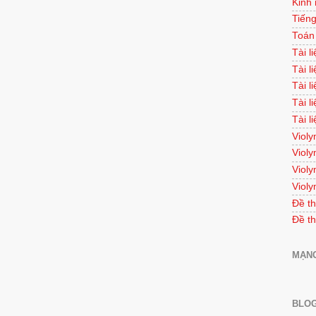
Kinh
Tiếng
Toán
Tài l
Tài l
Tài l
Tài l
Tài l
Violy
Violy
Violy
Violy
Đề th
Đề th
MẠNG
BLOG