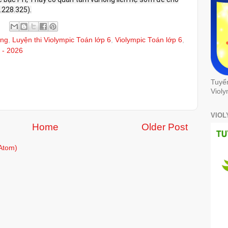
.228.325).
ạng
,
Luyện thi Violympic Toán lớp 6
,
Violympic Toán lớp 6
,
 - 2026
Tuyể
Violy
VIOL
Home
Older Post
Atom)