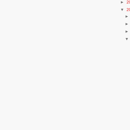
►
2
▼
2