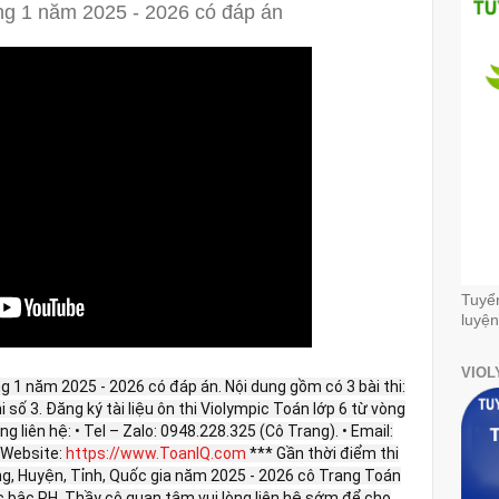
ng 1 năm 2025 - 2026 có đáp án
Tuyể
luyện
VIOL
g 1 năm 2025 - 2026 có đáp án. Nội dung gồm có 3 bài thi:
thi số 3. Đăng ký tài liệu ôn thi Violympic Toán lớp 6 từ vòng
g liên hệ: • Tel – Zalo: 0948.228.325 (Cô Trang). • Email:
Website:
https://www.ToanIQ.com
*** Gần thời điểm thi
g, Huyện, Tỉnh, Quốc gia năm 2025 - 2026 cô Trang Toán
ác bậc PH, Thầy cô quan tâm vui lòng liên hệ sớm để cho