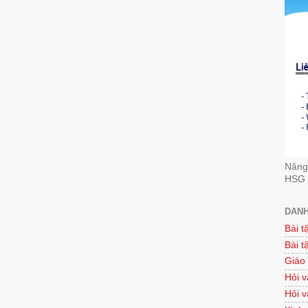
Nâng 
HSG 
DANH
Bài t
Bài t
Giáo
Hỏi v
Hỏi v