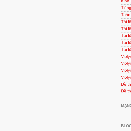
Kinh
Tiếng
Toán
Tài l
Tài l
Tài l
Tài l
Tài l
Violy
Violy
Violy
Violy
Đề th
Đề th
MẠNG
BLOG