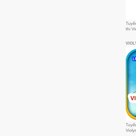
Tuyể
thi V
VIOL
Tuyển
Violy