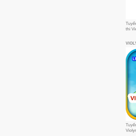
Tuyể
thi V
VIOL
Tuyển
Violy