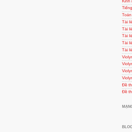
Kinh
Tiếng
Toán
Tài l
Tài l
Tài l
Tài l
Tài l
Violy
Violy
Violy
Violy
Đề th
Đề th
MẠNG
BLOG