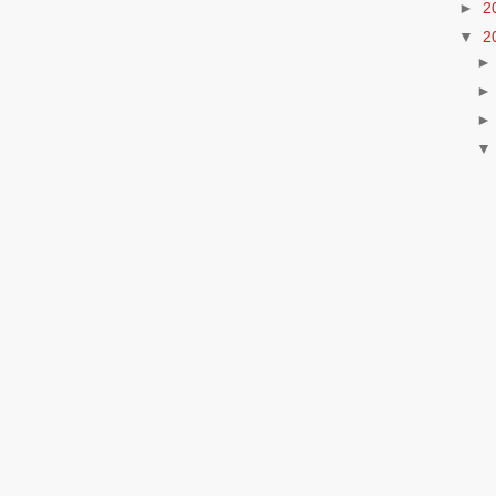
►
2
▼
2