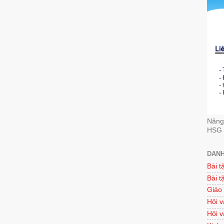
Nâng 
HSG 
DANH
Bài t
Bài t
Giáo
Hỏi v
Hỏi v