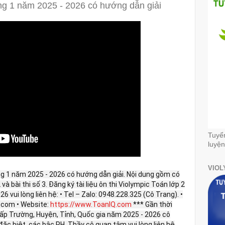
ng 1 năm 2025 - 2026 có hướng dẫn giải
Tuyể
luyện
VIOL
ng 1 năm 2025 - 2026 có hướng dẫn giải. Nội dung gồm có
ố 2 và bài thi số 3. Đăng ký tài liệu ôn thi Violympic Toán lớp 2
 vui lòng liên hệ: • Tel – Zalo: 0948.228.325 (Cô Trang). •
com • Website:
https://www.ToanIQ.com
*** Gần thời
cấp Trường, Huyện, Tỉnh, Quốc gia năm 2025 - 2026 cô
đặc biệt, các bậc PH, Thầy cô quan tâm vui lòng liên hệ