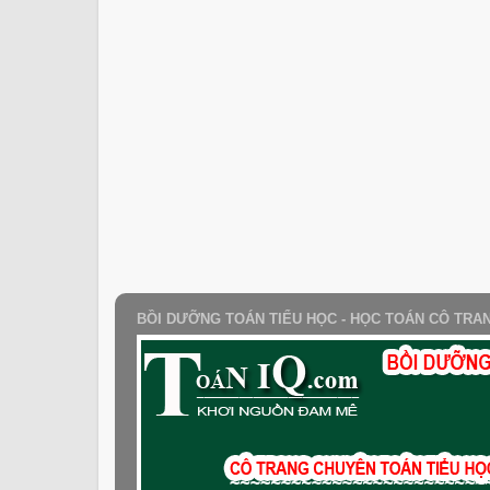
BỒI DƯỠNG TOÁN TIỂU HỌC - HỌC TOÁN CÔ TRA