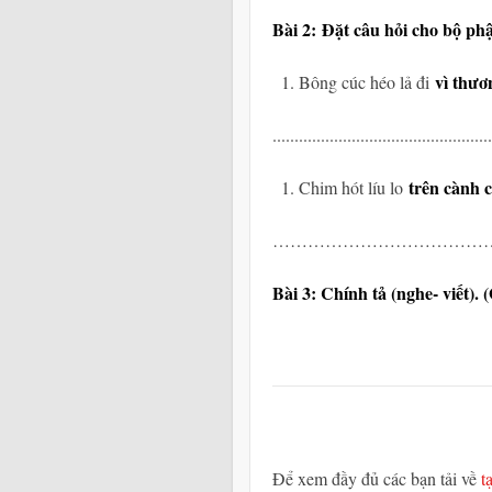
Bài 2:
Đặt câu hỏi cho bộ ph
vì thươ
Bông cúc héo lả đi
..................................................
trên cành 
Chim hót líu lo
………………………………………………
Bài 3: Chính tả (nghe- viết). 
Để xem đầy đủ các bạn tải về
t