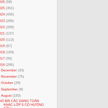
026
(58)
025
(351)
024
(435)
023
(285)
022
(209)
021
(137)
020
(113)
019
(87)
018
(159)
017
(93)
016
(295)
►
December
(33)
►
November
(75)
►
October
(29)
►
September
(8)
▼
August
(150)
43 BÀI CÁC DẠNG TOÁN
KHÁC LỚP 5 CÓ HƯỚNG