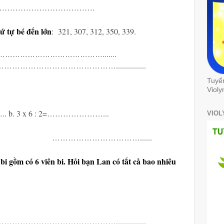
 đơn vị:……………………………….
ứ tự bé đến lớn
: 321, 307, 312, 350, 339.
……………………………….......
…………………………...............
Tuyể
Violy
.. b. 3 x 6 : 2=…………………...
VIOL
. ……………………………......
i bi gồm có 6 viên bi. Hỏi bạn Lan có tất cả bao nhiêu
…………………………...............