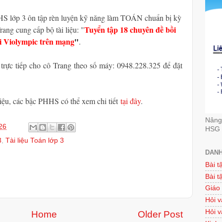
HS lớp 3 ôn tập rèn luyện kỹ năng làm TOÁN chuẩn bị kỳ
Tuyển tập 18 chuyên đề bồi
rang cung cấp bộ tài liệu: "
i Violympic trên mạng
"
.
trực tiếp cho cô Trang theo số máy: 0948.228.325 để đặt
liệu, các bậc PHHS có thể xem chi tiết
tại đây
.
Nâng 
26
HSG 
3
,
Tài liệu Toán lớp 3
DANH
Bài t
Bài t
Giáo
Hỏi v
Hỏi v
Home
Older Post