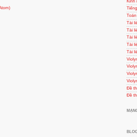
Kinh
Atom)
Tiếng
Toán
Tài l
Tài l
Tài l
Tài l
Tài l
Violy
Violy
Violy
Violy
Đề th
Đề th
MẠNG
BLOG