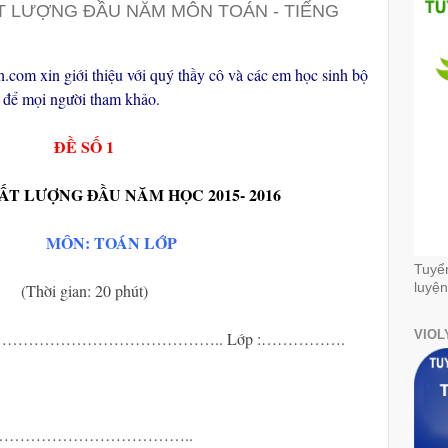
T LƯỢNG ĐẦU NĂM MÔN TOÁN - TIẾNG
h.com xin giới thiệu với quý thầy cô và các em học sinh bộ
m để mọi người tham khảo.
ĐỀ SỐ 1
T LƯỢNG ĐẦU NĂM HỌC 2015- 2016
MÔN: TOÁN LỚP
Tuyể
luyện
(Thời gian: 20 phút)
VIOL
:……………………………………………….. Lớp :…………….
 4 chục:………………………………..