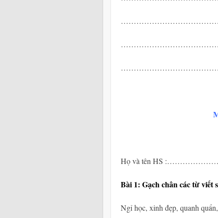
……………………………………………
……………………………………………
……………………………………………
M
Họ và tên HS :……
Bài 1: Gạch chân các từ viết 
Ngỉ học, xinh đẹp, quanh quẩn