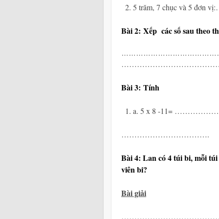
5 trăm, 7 chục và 5
Bài 2:
Xếp các số sau theo th
………………………………………
……………………………………………
Bài 3:
Tính
a. 5 x 8 -11= ………………
……………………………
Bài 4: Lan có 4 túi bi, mỗi tú
viên bi?
Bài giải
……………………………………………