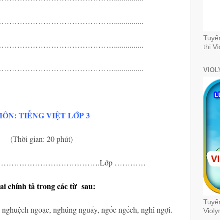
…………………………...............
Tuyể
…………………………...............
thi V
…………………………...............
VIOL
ÔN: TIẾNG VIỆT LỚP 3
(Thời gian: 20 phút)
…………………………………………….Lớp …………
sai chính tả trong các từ sau:
Tuyển
, nghuệch ngoạc, nghúng nguẩy, ngốc ngếch, nghĩ ngợi.
Violy