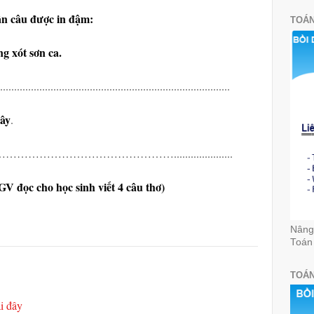
ận câu được in đậm:
TOÁN
ng xót sơn ca.
..................................................................................
cây
.
………………………….....................
(GV đọc cho học sinh viết 4 câu thơ)
Nâng 
Toán
TOÁN
ại đây