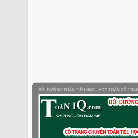
BỒI DƯỠNG TOÁN TIỂU HỌC - HỌC TOÁN CÔ TRA