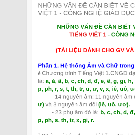
NHỮNG VẤN ĐỀ CẦN BIẾT VỀ 
VIỆT 1 - CÔNG NGHỆ GIÁO DỤC
NHỮNG VẤN ĐỀ CẦN BIẾT
TIẾNG VIỆT 1
- CÔNG N
(TÀI LIỆU DÀNH CHO GV V
Phần 1. Hệ thống Âm và Chữ tron
è
Chương trình Tiếng Việt 1.CNGD dạ
là:
a, ă, â, b, c, ch, d, đ, e, ê, g, gi, h,
p, ph, r, s, t, th, tr, u, ư, v, x, iê, uô, 
- 14 nguyên âm: 11 nguyên âm
ư)
và 3 nguyên âm
đô
i
(iê, uô, ươ).
-
23 phụ âm
đó
là:
b, c, ch, d, đ,
p, ph, s, th, tr, x, gi, r.