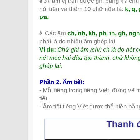
è
37 âm vị trên được ghi bằng 47 chữ,
nói trên và thêm 10 chữ nữa là:
k, q, 
ưa.
è
Các âm
ch, nh, kh, ph, th, gh, ngh
phải là do nhiều âm ghép lại.
Ví dụ:
Chữ ghi âm /ch/: ch là do nét c
nét móc hai đầu tạo thành, chứ không 
ghép lại.
Phần 2. Âm tiết:
-
Mỗi tiếng trong tiếng Việt,
đứng
về m
tiết.
-
Âm tiết tiếng Việt được thể hiện bằn