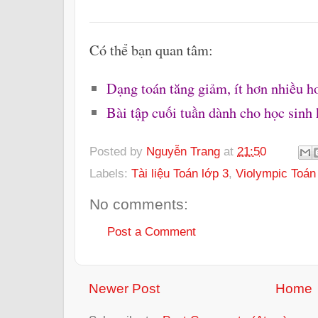
Có thể bạn quan tâm:
Dạng toán tăng giảm, ít hơn nhiều h
Bài tập cuối tuần dành cho học sinh 
Posted by
Nguyễn Trang
at
21:50
Labels:
Tài liệu Toán lớp 3
,
Violympic Toán
No comments:
Post a Comment
Newer Post
Home