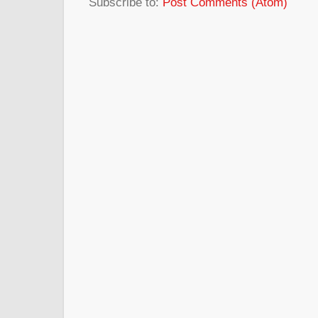
Subscribe to:
Post Comments (Atom)