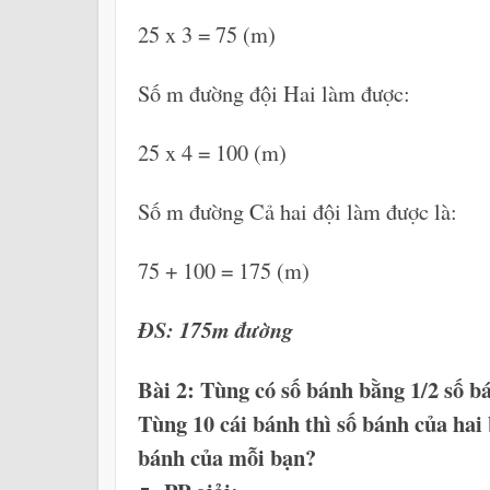
25 x 3 = 75 (m)
Số m đường đội Hai làm được:
25 x 4 = 100 (m)
Số m đường Cả hai đội làm được là:
75 + 100 = 175 (m)
ĐS: 175m đường
Bài 2: Tùng có số bánh bằng 1/2 số
Tùng 10 cái bánh thì số bánh của hai
bánh của mỗi bạn?