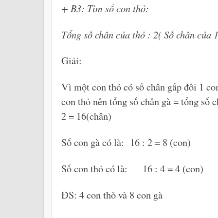
+ B3: Tìm số con thỏ:
Tổng số chân của thỏ : 2( Số chân của 1
Giải:
Vì một con thỏ có số chân gấp đôi 1 co
con thỏ nên tổng số chân gà = tổn
2 = 16(chân)
Số con gà có là:
16 : 2 = 8 (con)
Số con thỏ có là:
16 : 4 = 4 (con)
ĐS: 4 con thỏ và 8 con gà