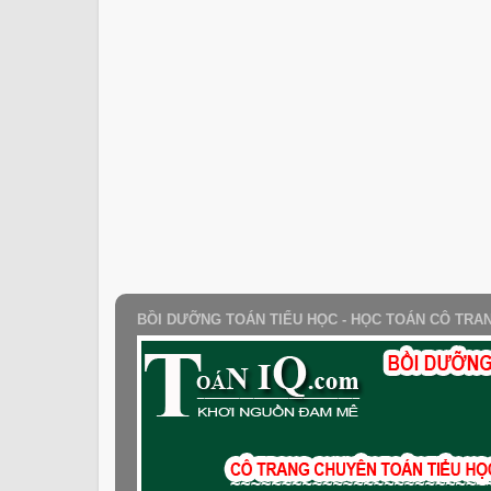
BỒI DƯỠNG TOÁN TIỂU HỌC - HỌC TOÁN CÔ TRA