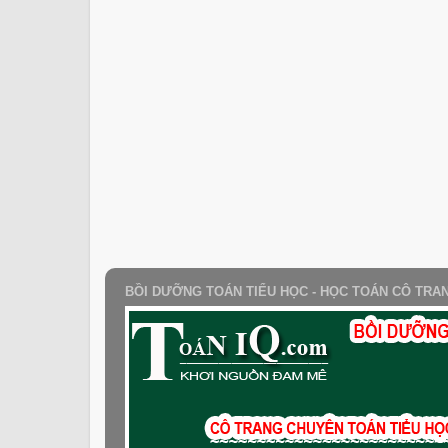
BỒI DƯỠNG TOÁN TIỂU HỌC - HỌC TOÁN CÔ TRA